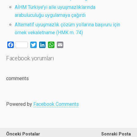
AİHM Türkiye’yi aile uyuşmazlıklarında
arabuluculuğu uygulamaya çağırdı
Alternatif uyuşmazlık çözüm yollarına başvuru için
örnek vekaletname (HMK m. 74)
F
T
L
W
E
a
w
i
h
m
Facebook yorumları
c
i
n
a
a
e
t
k
t
i
b
t
e
s
l
o
e
d
A
comments
o
r
I
p
k
n
p
Powered by
Facebook Comments
Önceki Postalar
Sonraki Posta