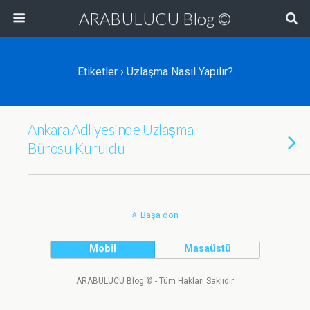
ARABULUCU Blog ©
Etiketler › Uzlaşma Nasıl Yapılır?
Ankara Adliyesinde Uzlaşma
Bürosu Kuruldu
Başa dön
Mobil
Masaüstü
ARABULUCU Blog © - Tüm Hakları Saklıdır