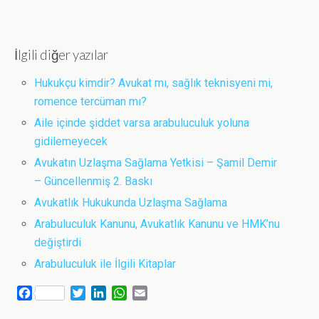
İlgili diğer yazılar
Hukukçu kimdir? Avukat mı, sağlık teknisyeni mi,
romence tercüman mı?
Aile içinde şiddet varsa arabuluculuk yoluna
gidilemeyecek
Avukatın Uzlaşma Sağlama Yetkisi – Şamil Demir
– Güncellenmiş 2. Baskı
Avukatlık Hukukunda Uzlaşma Sağlama
Arabuluculuk Kanunu, Avukatlık Kanunu ve HMK’nu
değiştirdi
Arabuluculuk ile İlgili Kitaplar
F
T
L
W
E
a
w
i
h
m