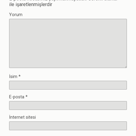
ile işaretlenmişlerdir
Yorum
İsim
*
E-posta
*
İnternet sitesi