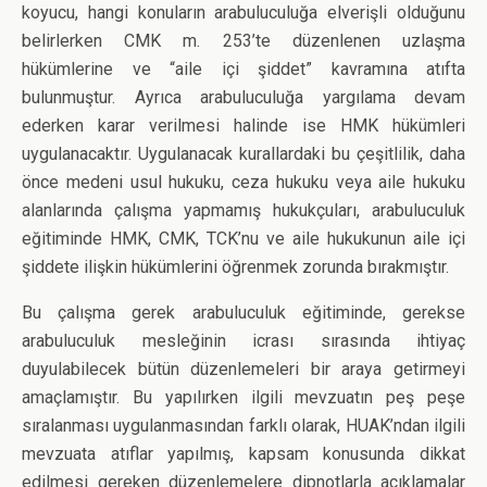
koyucu, hangi konuların arabuluculuğa elverişli olduğunu
belirlerken CMK m. 253’te düzenlenen uzlaşma
hükümlerine ve “aile içi şiddet” kavramına atıfta
bulunmuştur. Ayrıca arabuluculuğa yargılama devam
ederken karar verilmesi halinde ise HMK hükümleri
uygulanacaktır. Uygulanacak kurallardaki bu çeşitlilik, daha
önce medeni usul hukuku, ceza hukuku veya aile hukuku
alanlarında çalışma yapmamış hukukçuları, arabuluculuk
eğitiminde HMK, CMK, TCK’nu ve aile hukukunun aile içi
şiddete ilişkin hükümlerini öğrenmek zorunda bırakmıştır.
Bu çalışma gerek arabuluculuk eğitiminde, gerekse
arabuluculuk mesleğinin icrası sırasında ihtiyaç
duyulabilecek bütün düzenlemeleri bir araya getirmeyi
amaçlamıştır. Bu yapılırken ilgili mevzuatın peş peşe
sıralanması uygulanmasından farklı olarak, HUAK’ndan ilgili
mevzuata atıflar yapılmış, kapsam konusunda dikkat
edilmesi gereken düzenlemelere dipnotlarla açıklamalar