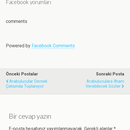
Facebook yorumları
c
i
n
a
a
e
t
k
t
i
b
t
e
s
l
o
e
d
A
comments
o
r
I
p
k
n
p
Powered by
Facebook Comments
Önceki Postalar
Sonraki Posta
Arabulucular Dernek
Arabuluculara Ilham
Çatısında Toplanıyor
Verebilecek Sözler
Bir cevap yazın
E-posta hesabınız yayımlanmayacak.
Gerekli alanlar
*