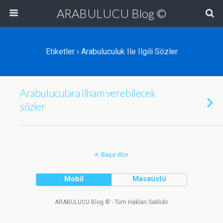
ARABULUCU Blog ©
Etiketler › Arabuluculuk Ile Ilgili Sözler
Arabuluculara ilham verebilecek
sözler
Başa dön
Mobil
Masaüstü
ARABULUCU Blog © - Tüm Hakları Saklıdır