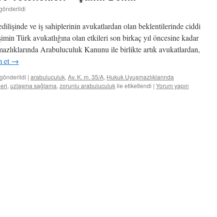
gönderildi
ilişinde ve iş sahiplerinin avukatlardan olan beklentilerinde ciddi
imin Türk avukatlığına olan etkileri son birkaç yıl öncesine kadar
azlıklarında Arabuluculuk Kanunu ile birlikte artık avukatlardan,
 et
→
gönderildi
|
arabuluculuk
,
Av. K. m. 35/A
,
Hukuk Uyuşmazlıklarında
eri
,
uzlaşma sağlama
,
zorunlu arabuluculuk
ile etiketlendi
|
Yorum yapın