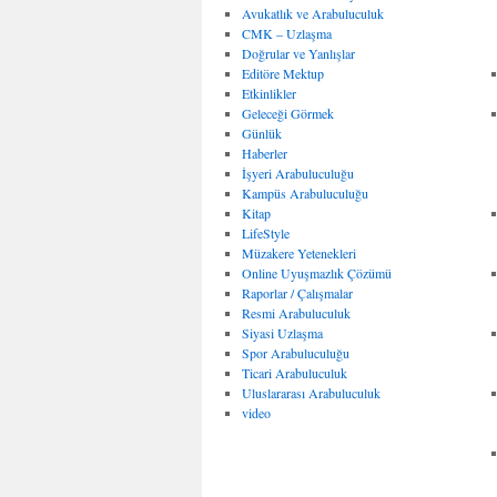
Avukatlık ve Arabuluculuk
CMK – Uzlaşma
Doğrular ve Yanlışlar
Editöre Mektup
Etkinlikler
Geleceği Görmek
Günlük
Haberler
İşyeri Arabuluculuğu
Kampüs Arabuluculuğu
Kitap
LifeStyle
Müzakere Yetenekleri
Online Uyuşmazlık Çözümü
Raporlar / Çalışmalar
Resmi Arabuluculuk
Siyasi Uzlaşma
Spor Arabuluculuğu
Ticari Arabuluculuk
Uluslararası Arabuluculuk
video