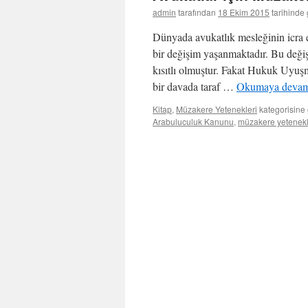
admin
tarafından
18 Ekim 2015
tarihinde 
Dünyada avukatlık mesleğinin icra ed
bir değişim yaşanmaktadır. Bu değiş
kısıtlı olmuştur. Fakat Hukuk Uyuşm
bir davada taraf …
Okumaya devam
Kitap
,
Müzakere Yetenekleri
kategorisine 
Arabuluculuk Kanunu
,
müzakere yetenekl