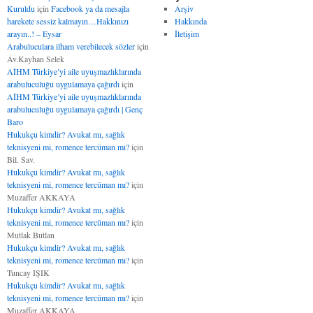
Kuruldu
için
Facebook ya da mesajla
Arşiv
harekete sessiz kalmayın…Hakkınızı
Hakkında
arayın..! – Eysar
İletişim
Arabuluculara ilham verebilecek sözler
için
Av.Kayhan Selek
AİHM Türkiye’yi aile uyuşmazlıklarında
arabuluculuğu uygulamaya çağırdı
için
AİHM Türkiye’yi aile uyuşmazlıklarında
arabuluculuğu uygulamaya çağırdı | Genç
Baro
Hukukçu kimdir? Avukat mı, sağlık
teknisyeni mi, romence tercüman mı?
için
Bil. Sav.
Hukukçu kimdir? Avukat mı, sağlık
teknisyeni mi, romence tercüman mı?
için
Muzaffer AKKAYA
Hukukçu kimdir? Avukat mı, sağlık
teknisyeni mi, romence tercüman mı?
için
Mutlak Butlan
Hukukçu kimdir? Avukat mı, sağlık
teknisyeni mi, romence tercüman mı?
için
Tuncay IŞIK
Hukukçu kimdir? Avukat mı, sağlık
teknisyeni mi, romence tercüman mı?
için
Muzaffer AKKAYA