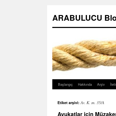
ARABULUCU Blo
Başlangıç
Hakkında
Arşiv
İlet
İçeriğe
atla
Av. K. m. 35/A
Etiket arşivi:
Avukatlar için Müzake