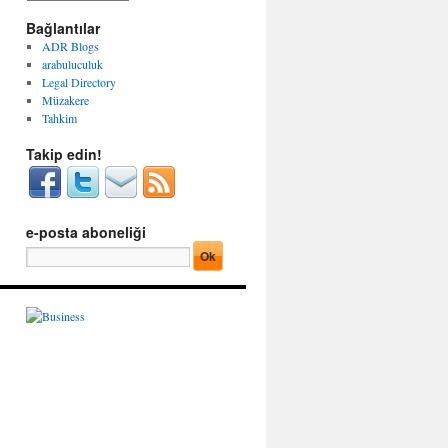
g
r
o
Bağlantılar
ş
r
i
ADR Blogs
i
v
arabuluculuk
l
l
Legal Directory
e
e
Müzakere
r
r
Tahkim
Takip edin!
e-posta aboneliği