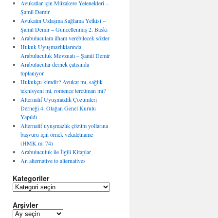
Avukatlar için Müzakere Yetenekleri –
Şamil Demir
Avukatın Uzlaşma Sağlama Yetkisi –
Şamil Demir – Güncellenmiş 2. Baskı
Arabuluculara ilham verebilecek sözler
Hukuk Uyuşmazlıklarında
Arabuluculuk Mevzuatı – Şamil Demir
Arabulucular dernek çatısında
toplanıyor
Hukukçu kimdir? Avukat mı, sağlık
teknisyeni mi, romence tercüman mı?
Alternatif Uyuşmazlık Çözümleri
Derneği 4. Olağan Genel Kurulu
Yapıldı
Alternatif uyuşmazlık çözüm yollarına
başvuru için örnek vekaletname
(HMK m. 74)
Arabuluculuk ile İlgili Kitaplar
An alternative to alternatives
Kategoriler
K
a
Arşivler
t
e
A