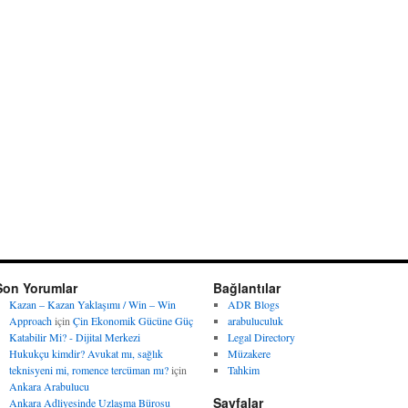
Son Yorumlar
Bağlantılar
Kazan – Kazan Yaklaşımı / Win – Win
ADR Blogs
Approach
için
Çin Ekonomik Gücüne Güç
arabuluculuk
Katabilir Mi? - Dijital Merkezi
Legal Directory
Hukukçu kimdir? Avukat mı, sağlık
Müzakere
teknisyeni mi, romence tercüman mı?
için
Tahkim
Ankara Arabulucu
Sayfalar
Ankara Adliyesinde Uzlaşma Bürosu