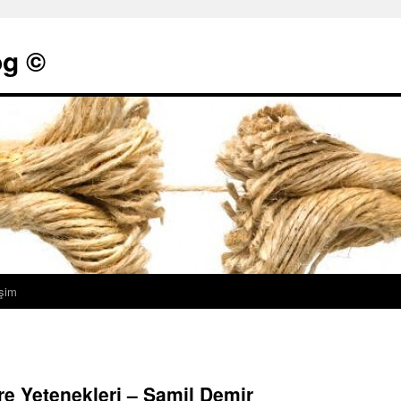
g ©
işim
re Yetenekleri – Şamil Demir