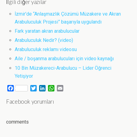
İlgili diğer yazılar
İzmir’de “Anlaşmazlık Çözümü Müzakere ve Akran
Arabuluculuk Projesi” başarıyla uygulandı
Fark yaratan akran arabulucular
Arabuluculuk Nedir? (video)
Arabuluculuk reklamı videosu
Aile / boşanma arabulucuları için video kaynağı
10 Bin Müzakereci-Arabulucu – Lider Öğrenci
Yetişiyor
F
T
L
W
E
a
w
i
h
m
Facebook yorumları
c
i
n
a
a
e
t
k
t
i
b
t
e
s
l
o
e
d
A
comments
o
r
I
p
k
n
p