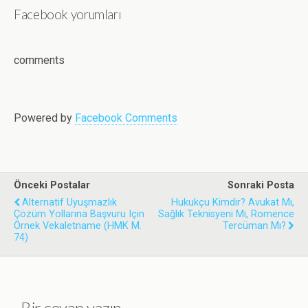
Facebook yorumları
c
i
n
a
a
e
t
k
t
i
b
t
e
s
l
o
e
d
A
comments
o
r
I
p
k
n
p
Powered by
Facebook Comments
Önceki Postalar
Sonraki Posta
Alternatif Uyuşmazlık
Hukukçu Kimdir? Avukat Mı,
Çözüm Yollarına Başvuru Için
Sağlık Teknisyeni Mi, Romence
Örnek Vekaletname (HMK M.
Tercüman Mı?
74)
Bir cevap yazın