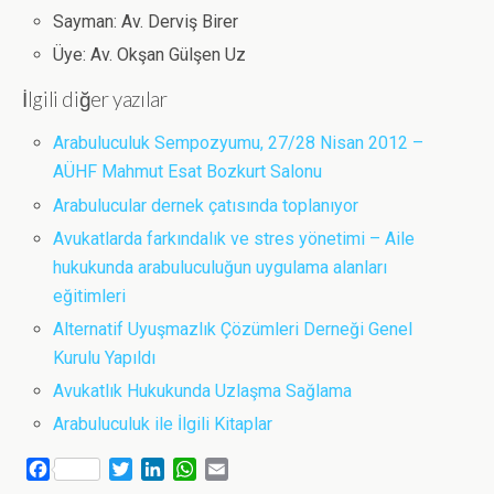
Sayman: Av. Derviş Birer
Üye: Av. Okşan Gülşen Uz
İlgili diğer yazılar
Arabuluculuk Sempozyumu, 27/28 Nisan 2012 –
AÜHF Mahmut Esat Bozkurt Salonu
Arabulucular dernek çatısında toplanıyor
Avukatlarda farkındalık ve stres yönetimi – Aile
hukukunda arabuluculuğun uygulama alanları
eğitimleri
Alternatif Uyuşmazlık Çözümleri Derneği Genel
Kurulu Yapıldı
Avukatlık Hukukunda Uzlaşma Sağlama
Arabuluculuk ile İlgili Kitaplar
F
T
L
W
E
a
w
i
h
m