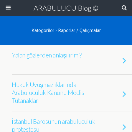
ARABULUCU Blog ©
Kategoriler ›
Raporlar / Çalışmalar
Yalan gözlerden anlaşılır mı?
Hukuk Uyuşmazlıklarında
Arabuluculuk Kanunu Meclis
Tutanakları
İstanbul Barosunun arabuluculuk
protestosu