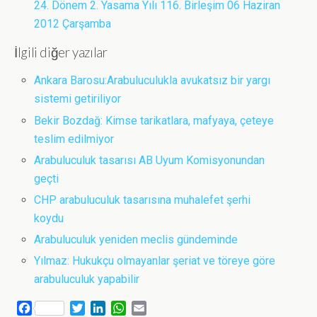
24. Dönem 2. Yasama Yılı 116. Birleşim 06 Haziran
2012 Çarşamba
İlgili diğer yazılar
Ankara Barosu:Arabuluculukla avukatsız bir yargı
sistemi getiriliyor
Bekir Bozdağ: Kimse tarikatlara, mafyaya, çeteye
teslim edilmiyor
Arabuluculuk tasarısı AB Uyum Komisyonundan
geçti
CHP arabuluculuk tasarısına muhalefet şerhi
koydu
Arabuluculuk yeniden meclis gündeminde
Yılmaz: Hukukçu olmayanlar şeriat ve töreye göre
arabuluculuk yapabilir
F
T
L
W
E