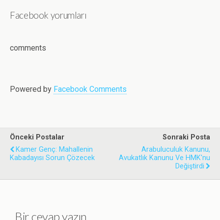
a
w
i
h
m
Facebook yorumları
c
i
n
a
a
e
t
k
t
i
b
t
e
s
l
o
e
d
A
comments
o
r
I
p
k
n
p
Powered by
Facebook Comments
Önceki Postalar
Sonraki Posta
Kamer Genç: Mahallenin
Arabuluculuk Kanunu,
Kabadayısı Sorun Çözecek
Avukatlık Kanunu Ve HMK'nu
Değiştirdi
Bir cevap yazın