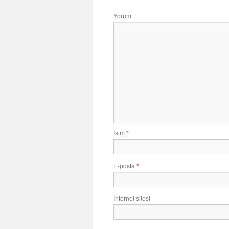
Yorum
İsim
*
E-posta
*
İnternet sitesi