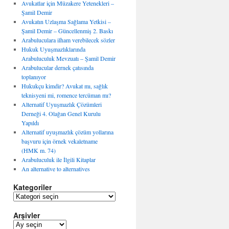
Avukatlar için Müzakere Yetenekleri –
Şamil Demir
Avukatın Uzlaşma Sağlama Yetkisi –
Şamil Demir – Güncellenmiş 2. Baskı
Arabuluculara ilham verebilecek sözler
Hukuk Uyuşmazlıklarında
Arabuluculuk Mevzuatı – Şamil Demir
Arabulucular dernek çatısında
toplanıyor
Hukukçu kimdir? Avukat mı, sağlık
teknisyeni mi, romence tercüman mı?
Alternatif Uyuşmazlık Çözümleri
Derneği 4. Olağan Genel Kurulu
Yapıldı
Alternatif uyuşmazlık çözüm yollarına
başvuru için örnek vekaletname
(HMK m. 74)
Arabuluculuk ile İlgili Kitaplar
An alternative to alternatives
Kategoriler
K
a
Arşivler
t
e
A