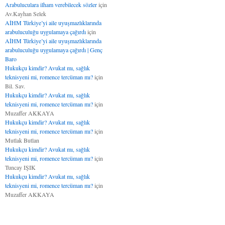
Arabuluculara ilham verebilecek sözler
için
Av.Kayhan Selek
AİHM Türkiye’yi aile uyuşmazlıklarında
arabuluculuğu uygulamaya çağırdı
için
AİHM Türkiye’yi aile uyuşmazlıklarında
arabuluculuğu uygulamaya çağırdı | Genç
Baro
Hukukçu kimdir? Avukat mı, sağlık
teknisyeni mi, romence tercüman mı?
için
Bil. Sav.
Hukukçu kimdir? Avukat mı, sağlık
teknisyeni mi, romence tercüman mı?
için
Muzaffer AKKAYA
Hukukçu kimdir? Avukat mı, sağlık
teknisyeni mi, romence tercüman mı?
için
Mutlak Butlan
Hukukçu kimdir? Avukat mı, sağlık
teknisyeni mi, romence tercüman mı?
için
Tuncay IŞIK
Hukukçu kimdir? Avukat mı, sağlık
teknisyeni mi, romence tercüman mı?
için
Muzaffer AKKAYA