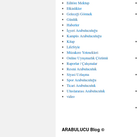
Editöre Mektup
Etkinlikler
Geleceği Görmek
Günlük
Haberler
İşyeri Arabuluculuğu
Kampüs Arabuluculuğu
Kitap
LifeStyle
Müzakere Yetenekleri
Online Uyuşmazlık Çözümü
Raporlar / Çalışmalar
Resmi Arabuluculuk
Siyasi Uzlaşma
Spor Arabuluculuğu
Ticari Arabuluculuk
Uluslararası Arabuluculuk
video
ARABULUCU Blog ©