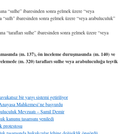
asına “sulhe” ibaresinden sonra gelmek üzere “veya
na “sulh” ibaresinden sonra gelmek üzere “veya arabuluculuk”
ına “tarafları sulhe” ibaresinden sonra gelmek üzere “veya
amasında (m. 137), ön inceleme duruşmasında
(m. 140)
ve
elemede (m. 320) tarafları sulhe veya arabuluculuğa teşvik
katsız bir yargı sistemi getiriliyor
 Anayasa Mahkemesi’ne başvurdu
uluculuk Mevzuatı – Şamil Demir
k kanunu tasarısını yeniledi
k protestosu
uk tasarısında hukukçular lehine değişiklik öngördü