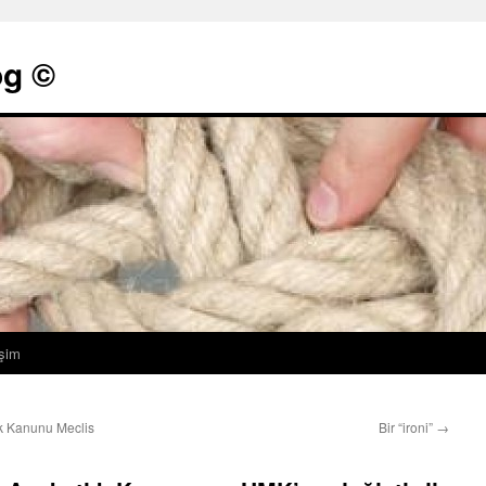
g ©
işim
k Kanunu Meclis
Bir “ironi”
→