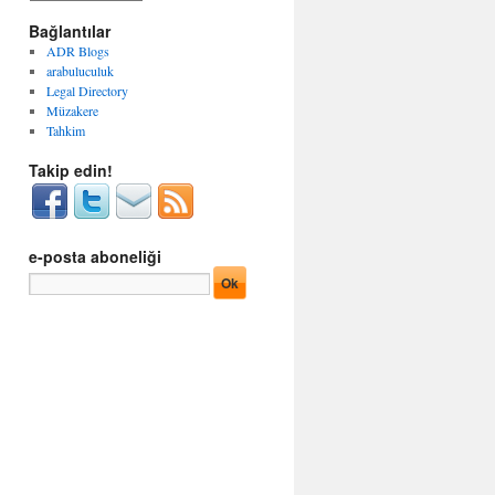
g
r
o
Bağlantılar
ş
r
i
ADR Blogs
i
v
arabuluculuk
l
l
Legal Directory
e
e
Müzakere
r
r
Tahkim
Takip edin!
e-posta aboneliği