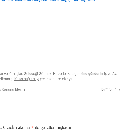
ar ve Yanlışlar
,
Geleceği Görmek
,
Haberler
kategorisine gönderilmiş ve
Av.
ketlenmiş.
Kalıcı bağlantıyı
yer imlerinize ekleyin.
k Kanunu Meclis
Bir “ironi”
→
*
k.
Gerekli alanlar
ile işaretlenmişlerdir