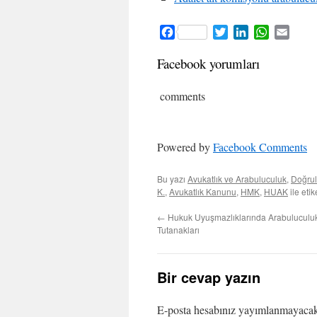
Facebook
Twitter
LinkedIn
WhatsApp
Email
Facebook yorumları
comments
Powered by
Facebook Comments
Bu yazı
Avukatlık ve Arabuluculuk
,
Doğrul
K.
,
Avukatlık Kanunu
,
HMK
,
HUAK
ile eti
←
Hukuk Uyuşmazlıklarında Arabuluculu
Tutanakları
Bir cevap yazın
E-posta hesabınız yayımlanmayaca