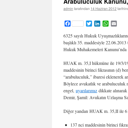
Arabuluculuk Kanunu,
admin
tarafından
14 Haziran 2012
tarihi
Facebook
Twitter
LinkedIn
WhatsApp
Email
6325 sayılı Hukuk Uyuşmazlıkları
başlıklı 35. maddesiyle 22.06.2013
Hukuk Muhakemeleri Kanunu’nda (H
HUAK m. 35,I hükmüne ile 19/3/196
maddesinin birinci fıkrasının (d) 
“arabuluculuk,” ibaresi eklenerek ar
Böylece avukatlık ve arabuluculuk m
engel,
uyarılarımız
dikkate alınarak 
Demir, Şamil: Avukatın Uzlaşma Sa
Diğer yandan HUAK m. 35,II ile 
137 nci maddesinin birinci fıkr