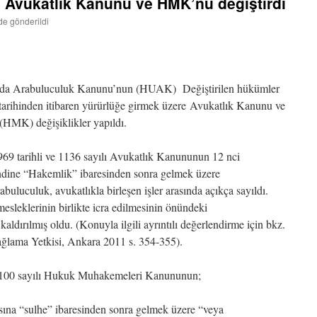
 Avukatlık Kanunu ve HMK’nu değiştirdi
nde gönderildi
nda Arabuluculuk Kanunu’nun (HUAK) Değiştirilen hükümler
 tarihinden itibaren yürürlüğe girmek üzere Avukatlık Kanunu ve
MK) değişiklikler yapıldı.
9 tarihli ve 1136 sayılı Avukatlık Kanununun 12 nci
bendine “Hakemlik” ibaresinden sonra gelmek üzere
abuluculuk, avukatlıkla birleşen işler arasında açıkça sayıldı.
esleklerinin birlikte icra edilmesinin önündeki
kaldırılmış oldu. (Konuyla ilgili ayrıntılı değerlendirme için bkz.
ğlama Yetkisi, Ankara 2011 s. 354-355).
6100 sayılı Hukuk Muhakemeleri Kanununun;
asına “sulhe” ibaresinden sonra gelmek üzere “veya