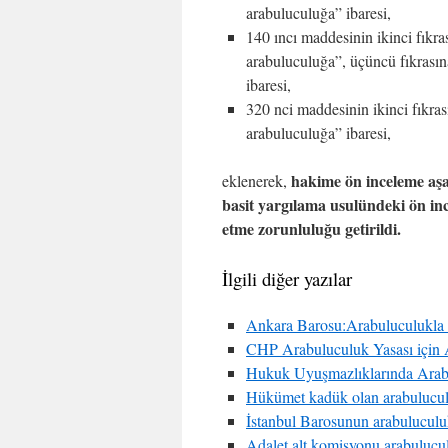
arabuluculuğa” ibaresi,
140 ıncı maddesinin ikinci fıkr
arabuluculuğa”, üçüncü fıkrası
ibaresi,
320 nci maddesinin ikinci fıkras
arabuluculuğa” ibaresi,
hakime ön inceleme aş
eklenerek,
basit yargılama usulündeki ön inc
etme zorunluluğu getirildi.
İlgili diğer yazılar
Ankara Barosu:Arabuluculukla avu
CHP Arabuluculuk Yasası için
Hukuk Uyuşmazlıklarında Arab
Hükümet kadük olan arabuluculu
İstanbul Barosunun arabuluculu
Adalet alt komisyonu arabulucul