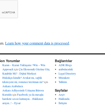
pam.
Learn how your comment data is processed
.
Son Yorumlar
Bağlantılar
Kazan – Kazan Yaklaşımı / Win – Win
ADR Blogs
Approach
için
Çin Ekonomik Gücüne Güç
arabuluculuk
Katabilir Mi? - Dijital Merkezi
Legal Directory
Hukukçu kimdir? Avukat mı, sağlık
Müzakere
teknisyeni mi, romence tercüman mı?
için
Tahkim
Ankara Arabulucu
Sayfalar
Ankara Adliyesinde Uzlaşma Bürosu
Kuruldu
için
Facebook ya da mesajla
Arşiv
harekete sessiz kalmayın…Hakkınızı
Hakkında
arayın..! – Eysar
İletişim