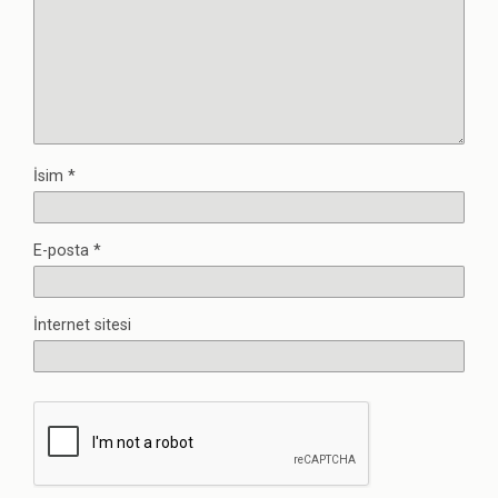
İsim
*
E-posta
*
İnternet sitesi