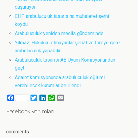
düşürüyor
CHP arabuluculuk tasarısına muhalefet şerhi
koydu
Arabuluculuk yeniden meclis gündeminde
Yılmaz: Hukukçu olmayanlar şeriat ve töreye göre
arabuluculuk yapabilir
Arabuluculuk tasarısı AB Uyum Komisyonundan
geçti
Adalet komisyonunda arabuluculuk eğitimi
verebilecek kurumlar belirlendi
F
T
L
W
E
a
w
i
h
m
Facebook yorumları
c
i
n
a
a
e
t
k
t
i
b
t
e
s
l
o
e
d
A
comments
o
r
I
p