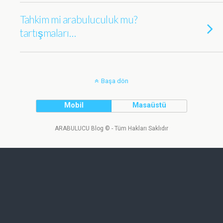
Tahkim mi arabuluculuk mu?
tartışmaları…
Başa dön
Mobil
Masaüstü
ARABULUCU Blog © - Tüm Hakları Saklıdır
Tweet
Facebook
LinkedIn
Share this selection