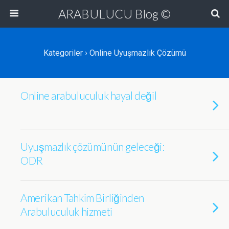
ARABULUCU Blog ©
Kategoriler ›
Online Uyuşmazlık Çözümü
Online arabuluculuk hayal değil
Uyuşmazlık çözümünün geleceği:
ODR
Amerikan Tahkim Birliğinden
Arabuluculuk hizmeti