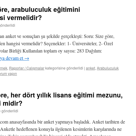
re, arabuluculuk eğitimini
si vermelidir?
gönderildi
 anket ve sonuçları şu şekilde gerçekleşti: Soru: Size göre,
en hangisi vermelidir? Seçenekler: 1- Üniversiteler, 2- Özel
olar Birliği Kullanılan toplam oy sayısı: 283 Dağılım:
ya devam et
→
rmek
,
Raporlar / Çalışmalar
kategorisine gönderildi
|
anket
,
Arabuluculuk
orum yapın
e, her dört yıllık lisans eğitimi mezunu,
i midir?
e gönderildi
com anasayfasında bir anket yapmaya başladık. Anket tarihten de
. Anketle hedeflenen konuyla ilgilenen kesimlerin karşılarında ne