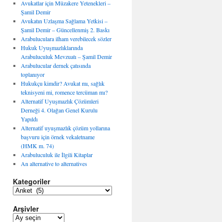
Avukatlar için Müzakere Yetenekleri –
Şamil Demir
Avukatın Uzlaşma Sağlama Yetkisi –
Şamil Demir – Güncellenmiş 2. Baskı
Arabuluculara ilham verebilecek sözler
Hukuk Uyuşmazlıklarında
Arabuluculuk Mevzuatı – Şamil Demir
Arabulucular dernek çatısında
toplanıyor
Hukukçu kimdir? Avukat mı, sağlık
teknisyeni mi, romence tercüman mı?
Alternatif Uyuşmazlık Çözümleri
Derneği 4. Olağan Genel Kurulu
Yapıldı
Alternatif uyuşmazlık çözüm yollarına
başvuru için örnek vekaletname
(HMK m. 74)
Arabuluculuk ile İlgili Kitaplar
An alternative to alternatives
Kategoriler
K
a
Arşivler
t
e
A