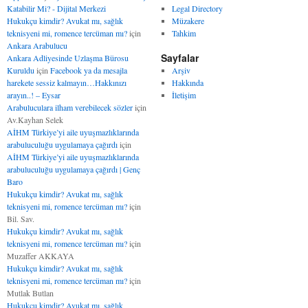
Katabilir Mi? - Dijital Merkezi
Legal Directory
Hukukçu kimdir? Avukat mı, sağlık
Müzakere
teknisyeni mi, romence tercüman mı?
için
Tahkim
Ankara Arabulucu
Sayfalar
Ankara Adliyesinde Uzlaşma Bürosu
Kuruldu
için
Facebook ya da mesajla
Arşiv
harekete sessiz kalmayın…Hakkınızı
Hakkında
arayın..! – Eysar
İletişim
Arabuluculara ilham verebilecek sözler
için
Av.Kayhan Selek
AİHM Türkiye’yi aile uyuşmazlıklarında
arabuluculuğu uygulamaya çağırdı
için
AİHM Türkiye’yi aile uyuşmazlıklarında
arabuluculuğu uygulamaya çağırdı | Genç
Baro
Hukukçu kimdir? Avukat mı, sağlık
teknisyeni mi, romence tercüman mı?
için
Bil. Sav.
Hukukçu kimdir? Avukat mı, sağlık
teknisyeni mi, romence tercüman mı?
için
Muzaffer AKKAYA
Hukukçu kimdir? Avukat mı, sağlık
teknisyeni mi, romence tercüman mı?
için
Mutlak Butlan
Hukukçu kimdir? Avukat mı, sağlık