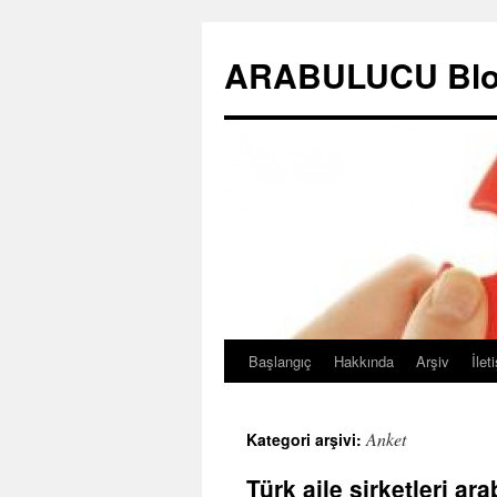
ARABULUCU Blo
Başlangıç
Hakkında
Arşiv
İlet
İçeriğe
atla
Anket
Kategori arşivi:
Türk aile şirketleri a