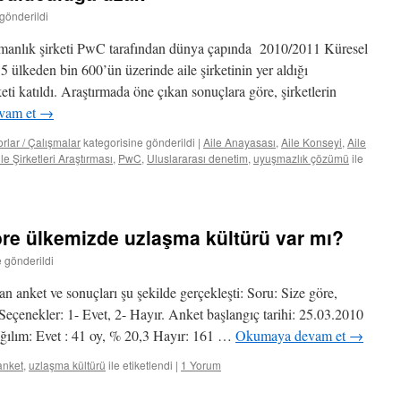
 gönderildi
ışmanlık şirketi PwC tarafından dünya çapında 2010/2011 Küresel
35 ülkeden bin 600’ün üzerinde aile şirketinin yer aldığı
eti katıldı. Araştırmada öne çıkan sonuçlara göre, şirketlerin
vam et
→
rlar / Çalışmalar
kategorisine gönderildi
|
Aile Anayasası
,
Aile Konseyi
,
Aile
le Şirketleri Araştırması
,
PwC
,
Uluslararası denetim
,
uyuşmazlık çözümü
ile
re ülkemizde uzlaşma kültürü var mı?
e gönderildi
 anket ve sonuçları şu şekilde gerçekleşti: Soru: Size göre,
eçenekler: 1- Evet, 2- Hayır. Anket başlangıç tarihi: 25.03.2010
ağılım: Evet : 41 oy, % 20,3 Hayır: 161 …
Okumaya devam et
→
anket
,
uzlaşma kültürü
ile etiketlendi
|
1 Yorum