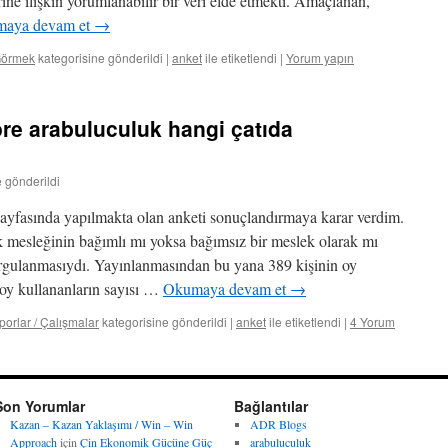
ine ilişkin yorumlanabilir bir veri elde etmekti. Amaçlanan,
aya devam et
→
Görmek
kategorisine gönderildi
|
anket
ile etiketlendi
|
Yorum yapın
re arabuluculuk hangi çatıda
e gönderildi
yfasında yapılmakta olan anketi sonuçlandırmaya karar verdim.
 mesleğinin bağımlı mı yoksa bağımsız bir meslek olarak mı
rgulanmasıydı. Yayınlanmasından bu yana 389 kişinin oy
 oy kullananların sayısı …
Okumaya devam et
→
orlar / Çalışmalar
kategorisine gönderildi
|
anket
ile etiketlendi
|
4 Yorum
Son Yorumlar
Bağlantılar
Kazan – Kazan Yaklaşımı / Win – Win
ADR Blogs
Approach
için
Çin Ekonomik Gücüne Güç
arabuluculuk