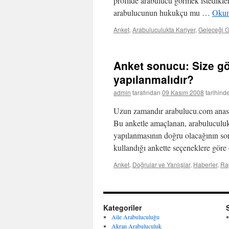
profilde arabulucu görmek istedikler
arabulucunun hukukçu mu …
Okum
Anket
,
Arabuluculukta Kariyer
,
Geleceği 
Anket sonucu: Size gö
yapılanmalıdır?
admin
tarafından
09 Kasım 2008
tarihind
Uzun zamandır arabulucu.com anasa
Bu anketle amaçlanan, arabuluculuk
yapılanmasının doğru olacağının so
kullandığı ankette seçeneklere göre
Anket
,
Doğrular ve Yanlışlar
,
Haberler
,
Rap
Kategoriler
Aile Arabuluculuğu
Akran Arabuluculuk