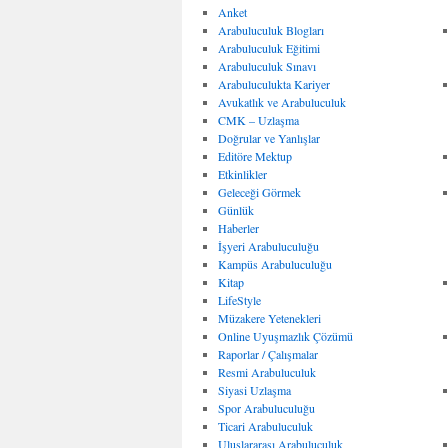
Anket
Arabuluculuk Blogları
Arabuluculuk Eğitimi
Arabuluculuk Sınavı
Arabuluculukta Kariyer
Avukatlık ve Arabuluculuk
CMK – Uzlaşma
Doğrular ve Yanlışlar
Editöre Mektup
Etkinlikler
Geleceği Görmek
Günlük
Haberler
İşyeri Arabuluculuğu
Kampüs Arabuluculuğu
Kitap
LifeStyle
Müzakere Yetenekleri
Online Uyuşmazlık Çözümü
Raporlar / Çalışmalar
Resmi Arabuluculuk
Siyasi Uzlaşma
Spor Arabuluculuğu
Ticari Arabuluculuk
Uluslararası Arabuluculuk