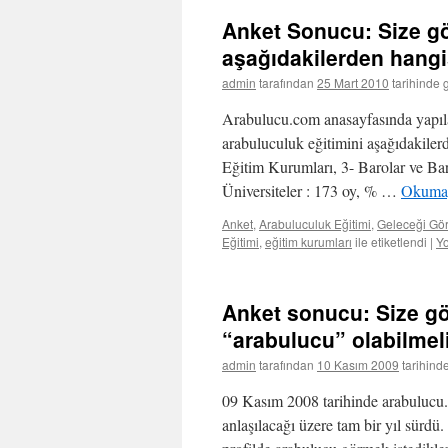
Anket Sonucu: Size gö
aşağıdakilerden hangi
admin
tarafından
25 Mart 2010
tarihinde 
Arabulucu.com anasayfasında yapılan
arabuluculuk eğitimini aşağıdakilerd
Eğitim Kurumları, 3- Barolar ve Bar
Üniversiteler : 173 oy, % …
Okuma
Anket
,
Arabuluculuk Eğitimi
,
Geleceği Gö
Eğitimi
,
eğitim kurumları
ile etiketlendi
|
Y
Anket sonucu: Size gör
“arabulucu” olabilmel
admin
tarafından
10 Kasım 2009
tarihind
09 Kasım 2008 tarihinde arabulucu.
anlaşılacağı üzere tam bir yıl sürdü