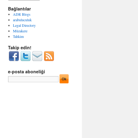
g
r
o
Bağlantılar
ş
r
i
ADR Blogs
i
v
arabuluculuk
l
l
Legal Directory
e
e
Müzakere
r
r
Tahkim
Takip edin!
e-posta aboneliği