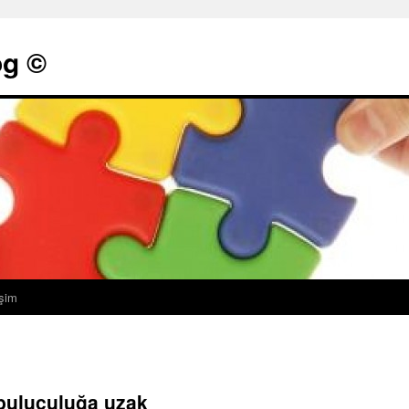
g ©
işim
rabuluculuğa uzak