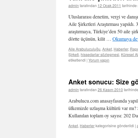
admin
tarafından
12 Ocak 2011
tarihinde
Uluslararası denetim, vergi ve dan
Aile Şirketleri Araştırması yapıldı. 
araştırmaya, Türkiye’den 50 aile şirk
dörtte üçünün, kilit …
Okumaya de
Aile Arabuluculuğu
,
Anket
,
Haberler
,
Rapo
Şirketi
,
hissedarlar sözleşmesi
,
Küresel Ai
etiketlendi
|
Yorum yapın
Anket sonucu: Size gö
admin
tarafından
26 Kasım 2010
tarihind
Arabulucu.com anasayfasında yapılan
ülkemizde uzlaşma kültürü var mı? S
Kullanılan toplam oy sayısı: 202 D
Anket
,
Haberler
kategorisine gönderildi
|