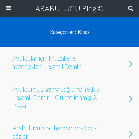
ARABULUCU Blog ©
Kategoriler ›
Kitap
Avukatlar için Müzakere
Yetenekleri – Şamil Demir
Avukatın Uzlaşma Sağlama Yetkisi
– Şamil Demir – Güncellenmiş 2.
Baskı
Arabuluculara ilham verebilecek
sözler