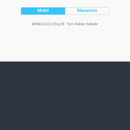
Mobil
Masaüstü
ARABULUCU Blog © - Tüm Hakları Saklıdır
Tweet
Facebook
LinkedIn
Share this selection