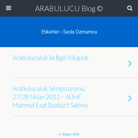
ARABULUCU Blog ©
Etiketler › Seda Özmumcu
Arabuluculuk ile İlgili Kitaplar
Arabuluculuk Sempozyumu,
27/28 Nisan 2012 – AÜHF
Mahmut Esat Bozkurt Salonu
Başa dön