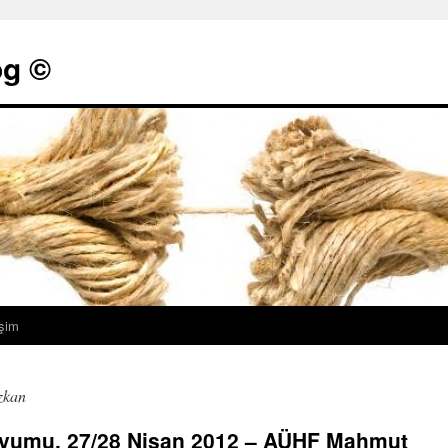
g ©
işim
zkan
yumu, 27/28 Nisan 2012 – AÜHF Mahmut