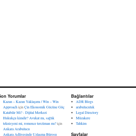
Son Yorumlar
Bağlantılar
Kazan – Kazan Yaklaşımı / Win – Win
ADR Blogs
Approach
için
Çin Ekonomik Gücüne Güç
arabuluculuk
Katabilir Mi? - Dijital Merkezi
Legal Directory
Hukukçu kimdir? Avukat mı, sağlık
Müzakere
teknisyeni mi, romence tercüman mı?
için
Tahkim
Ankara Arabulucu
Sayfalar
Ankara Adliyesinde Uzlaşma Bürosu