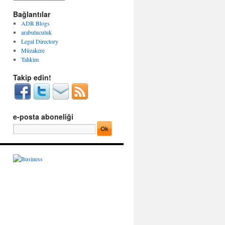
g
r
o
Bağlantılar
ş
r
i
ADR Blogs
i
v
arabuluculuk
l
l
Legal Directory
e
e
Müzakere
r
r
Tahkim
Takip edin!
e-posta aboneliği