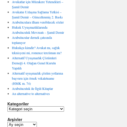
Avukatlar için Müzakere Yetenekleri –
Şamil Demir
Avukatın Uzlaşma Sağlama Yetkisi –
Şamil Demir – Güncellenmiş 2. Baskı
Arabuluculara ilham verebilecek sözler
Hukuk Uyuşmazlıklarında
Arabuluculuk Mevzuatı – Şamil Demir
Arabulucular dernek çatısında
toplanıyor
Hukukçu kimdir? Avukat mı, sağlık
teknisyeni mi, romence tercüman mı?
Alternatif Uyuşmazlık Çözümleri
Derneği 4. Olağan Genel Kurulu
Yapıldı
Alternatif uyuşmazlık çözüm yollarına
başvuru için örnek vekaletname
(HMK m. 74)
Arabuluculuk ile İlgili Kitaplar
An alternative to alternatives
Kategoriler
K
a
Arşivler
t
e
A