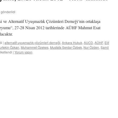
 gönderildi
i ve Alternatif Uyuşmazlık Çözümleri Derneği‘nin ortaklaşa
zyumu“, 27-28 Nisan 2012 tarihlerinde AÜHF Mahmut Esat
acaktır.
di
|
alternatif uyuşmazlık çözümleri derneği
,
Ankara Hukuk
,
AUCD
,
AÜHF
,
Elif
urtekin Özkan
,
Muhammet Özekes
,
Mustafa Serdar Özbek
,
Nur Özden
,
Şamil
tiketlendi
|
Yorum yapın