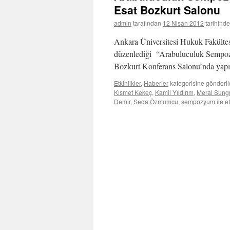
Esat Bozkurt Salonu
admin
tarafından
12 Nisan 2012
tarihinde
Ankara Üniversitesi Hukuk Fakültes
düzenlediği “Arabuluculuk Sempo
Bozkurt Konferans Salonu’nda yapıl
Etkinlikler
,
Haberler
kategorisine gönderil
Kısmet Kekeç
,
Kamil Yıldırım
,
Meral Sung
Demir
,
Seda Özmumcu
,
sempozyum
ile e