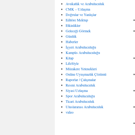
Avukatlık ve Arabuluculuk
CMK – Uzlaşma
Doğrular ve Yanlışlar
Editöre Mektup
Etkinlikler
Geleceği Görmek
Günlük
Haberler
İşyeri Arabuluculuğu
Kampüs Arabuluculuğu
Kitap
LifeStyle
Müzakere Yetenekleri
Online Uyuşmazlık Çözümü
Raporlar / Çalışmalar
Resmi Arabuluculuk
Siyasi Uzlaşma
Spor Arabuluculuğu
Ticari Arabuluculuk
Uluslararası Arabuluculuk
video