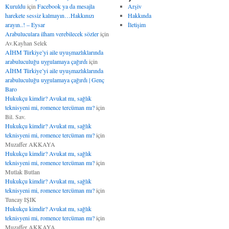
Kuruldu
için
Facebook ya da mesajla
Arşiv
harekete sessiz kalmayın…Hakkınızı
Hakkında
arayın..! – Eysar
İletişim
Arabuluculara ilham verebilecek sözler
için
Av.Kayhan Selek
AİHM Türkiye’yi aile uyuşmazlıklarında
arabuluculuğu uygulamaya çağırdı
için
AİHM Türkiye’yi aile uyuşmazlıklarında
arabuluculuğu uygulamaya çağırdı | Genç
Baro
Hukukçu kimdir? Avukat mı, sağlık
teknisyeni mi, romence tercüman mı?
için
Bil. Sav.
Hukukçu kimdir? Avukat mı, sağlık
teknisyeni mi, romence tercüman mı?
için
Muzaffer AKKAYA
Hukukçu kimdir? Avukat mı, sağlık
teknisyeni mi, romence tercüman mı?
için
Mutlak Butlan
Hukukçu kimdir? Avukat mı, sağlık
teknisyeni mi, romence tercüman mı?
için
Tuncay IŞIK
Hukukçu kimdir? Avukat mı, sağlık
teknisyeni mi, romence tercüman mı?
için
Muzaffer AKKAYA