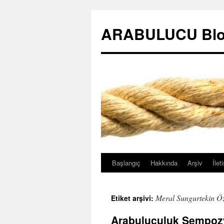
ARABULUCU Blo
Başlangıç
Hakkında
Arşiv
İlet
İçeriğe
atla
Meral Sungurtekin Ö
Etiket arşivi:
Arabuluculuk Sempoz