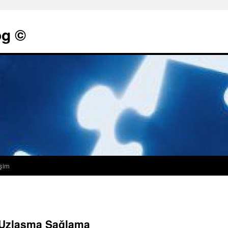
g ©
işim
 Uzlaşma Sağlama