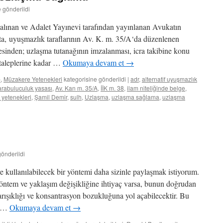
e gönderildi
alınan ve Adalet Yayınevi tarafından yayınlanan Avukatın
ta, uyuşmazlık taraflarının Av. K. m. 35/A‘da düzenlenen
sinden; uzlaşma tutanağının imzalanması, icra takibine konu
l taleplerine kadar …
Okumaya devam et
→
p
,
Müzakere Yetenekleri
kategorisine gönderildi
|
adr
,
alternatif uyuşmazlık
arabuluculuk yasası
,
Av. Kan m. 35/A
,
İİK m. 38
,
ilam niteliğinde belge
,
yetenekleri
,
Şamil Demir
,
sulh
,
Uzlaşma
,
uzlaşma sağlama
,
uzlaşma
gönderildi
kullanılabilecek bir yöntemi daha sizinle paylaşmak istiyorum.
yöntem ve yaklaşım değişikliğine ihtiyaç varsa, bunun doğrudan
arışıklığı ve konsantrasyon bozukluğuna yol açabilecektir. Bu
e …
Okumaya devam et
→