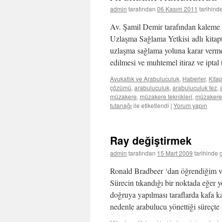
admin
tarafından
06 Kasım 2011
tarihind
Av. Şamil Demir tarafından kaleme 
Uzlaşma Sağlama Yetkisi adlı kitap
uzlaşma sağlama yoluna karar verme
edilmesi ve muhtemel itiraz ve ipta
Avukatlık ve Arabuluculuk
,
Haberler
,
Kita
çözümü
,
arabuluculuk
,
arabuluculuk tez
,
müzakere
,
müzakere teknikleri
,
müzakere 
tutanağı
ile etiketlendi
|
Yorum yapın
Ray değiştirmek
admin
tarafından
15 Mart 2009
tarihinde 
Ronald Bradbeer ‘dan öğrendiğim ve 
Sürecin tıkandığı bir noktada eğer 
doğruya yapılması taraflarda kafa k
nedenle arabulucu yönettiği süreçt