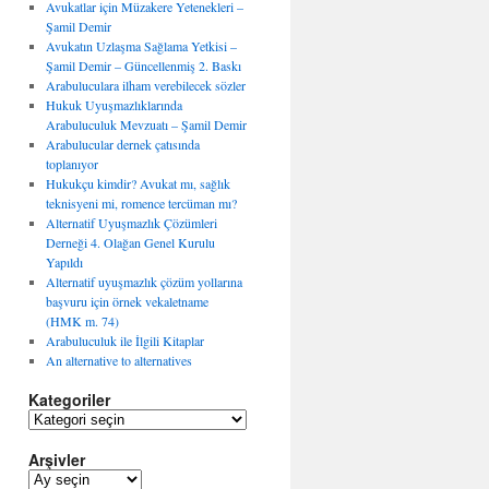
Avukatlar için Müzakere Yetenekleri –
Şamil Demir
Avukatın Uzlaşma Sağlama Yetkisi –
Şamil Demir – Güncellenmiş 2. Baskı
Arabuluculara ilham verebilecek sözler
Hukuk Uyuşmazlıklarında
Arabuluculuk Mevzuatı – Şamil Demir
Arabulucular dernek çatısında
toplanıyor
Hukukçu kimdir? Avukat mı, sağlık
teknisyeni mi, romence tercüman mı?
Alternatif Uyuşmazlık Çözümleri
Derneği 4. Olağan Genel Kurulu
Yapıldı
Alternatif uyuşmazlık çözüm yollarına
başvuru için örnek vekaletname
(HMK m. 74)
Arabuluculuk ile İlgili Kitaplar
An alternative to alternatives
Kategoriler
K
a
Arşivler
t
e
A