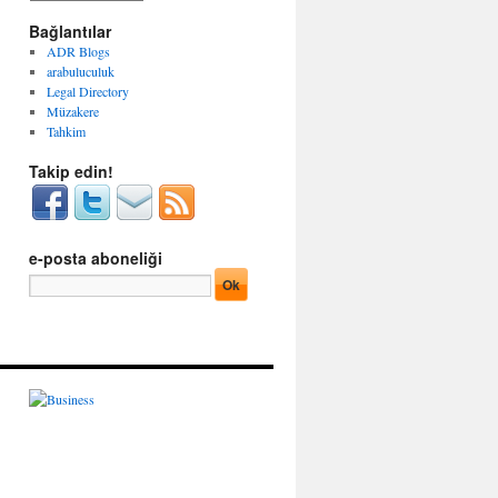
g
r
o
Bağlantılar
ş
r
i
ADR Blogs
i
v
arabuluculuk
l
l
Legal Directory
e
e
Müzakere
r
r
Tahkim
Takip edin!
e-posta aboneliği