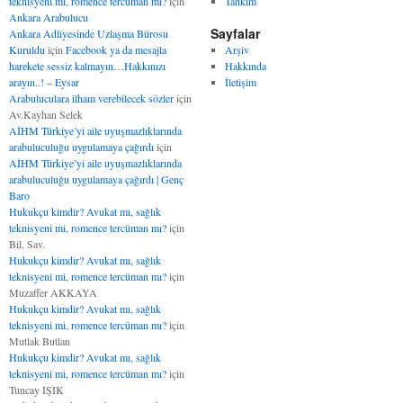
teknisyeni mi, romence tercüman mı?
için
Tahkim
Ankara Arabulucu
Sayfalar
Ankara Adliyesinde Uzlaşma Bürosu
Kuruldu
için
Facebook ya da mesajla
Arşiv
harekete sessiz kalmayın…Hakkınızı
Hakkında
arayın..! – Eysar
İletişim
Arabuluculara ilham verebilecek sözler
için
Av.Kayhan Selek
AİHM Türkiye’yi aile uyuşmazlıklarında
arabuluculuğu uygulamaya çağırdı
için
AİHM Türkiye’yi aile uyuşmazlıklarında
arabuluculuğu uygulamaya çağırdı | Genç
Baro
Hukukçu kimdir? Avukat mı, sağlık
teknisyeni mi, romence tercüman mı?
için
Bil. Sav.
Hukukçu kimdir? Avukat mı, sağlık
teknisyeni mi, romence tercüman mı?
için
Muzaffer AKKAYA
Hukukçu kimdir? Avukat mı, sağlık
teknisyeni mi, romence tercüman mı?
için
Mutlak Butlan
Hukukçu kimdir? Avukat mı, sağlık
teknisyeni mi, romence tercüman mı?
için
Tuncay IŞIK