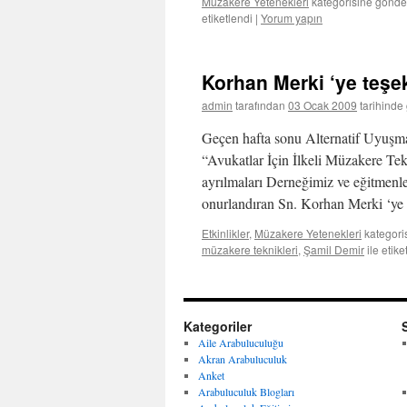
Müzakere Yetenekleri
kategorisine gönder
etiketlendi
|
Yorum yapın
Korhan Merki ‘ye teşe
admin
tarafından
03 Ocak 2009
tarihinde
Geçen hafta sonu Alternatif Uyuşm
“Avukatlar İçin İlkeli Müzakere Tekn
ayrılmaları Derneğimiz ve eğitmenle
onurlandıran Sn. Korhan Merki ‘y
Etkinlikler
,
Müzakere Yetenekleri
kategori
müzakere teknikleri
,
Şamil Demir
ile etike
Kategoriler
Aile Arabuluculuğu
Akran Arabuluculuk
Anket
Arabuluculuk Blogları