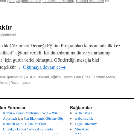
ildi
|
kolaylaştırıcı sorular
,
müzakere teknikleri
,
Ronald Bradbeer
ile
kkür
 gönderildi
azlık Çözümleri Derneği Eğitim Programları kapsamında ilk kez
ikleri” eğitimi verildi. Katılımcıların mutlu ve yararlanmış
r için gurur verici olmuştur. Gönderdiği mesajla bizi
e teşekkür …
Okumaya devam et
→
sine gönderildi
|
AUCD
,
avukat
,
eğitim
,
Hamdi Can Ünsal
,
Korhan Merki
,
tlendi
|
Yorum yapın
Son Yorumlar
Bağlantılar
Kazan – Kazan Yaklaşımı / Win – Win
ADR Blogs
Approach
için
Çin Ekonomik Gücüne Güç
arabuluculuk
Katabilir Mi? - Dijital Merkezi
Legal Directory
Hukukçu kimdir? Avukat mı, sağlık
Müzakere