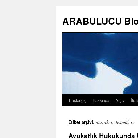
ARABULUCU Blo
Başlangıç
Hakkında
Arşiv
İlet
İçeriğe
atla
müzakere teknikleri
Etiket arşivi:
Avukatlık Hukukunda