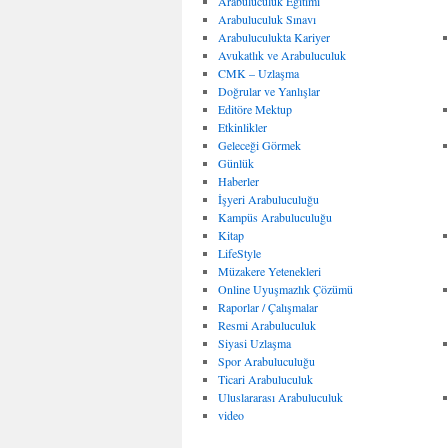
Arabuluculuk Eğitimi
Arabuluculuk Sınavı
Arabuluculukta Kariyer
Avukatlık ve Arabuluculuk
CMK – Uzlaşma
Doğrular ve Yanlışlar
Editöre Mektup
Etkinlikler
Geleceği Görmek
Günlük
Haberler
İşyeri Arabuluculuğu
Kampüs Arabuluculuğu
Kitap
LifeStyle
Müzakere Yetenekleri
Online Uyuşmazlık Çözümü
Raporlar / Çalışmalar
Resmi Arabuluculuk
Siyasi Uzlaşma
Spor Arabuluculuğu
Ticari Arabuluculuk
Uluslararası Arabuluculuk
video