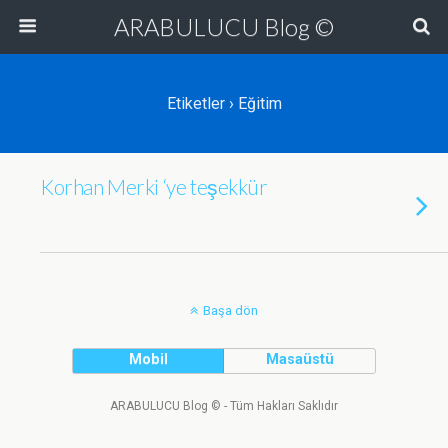
ARABULUCU Blog ©
Etiketler › Eğitim
Korhan Merki ‘ye teşekkür
Başa dön
Mobil
Masaüstü
ARABULUCU Blog © - Tüm Hakları Saklıdır