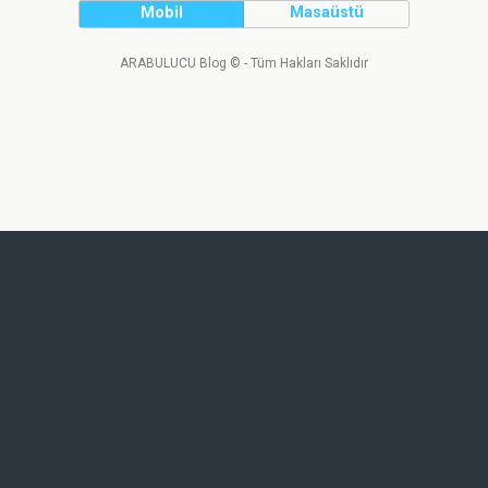
Mobil
Masaüstü
ARABULUCU Blog © - Tüm Hakları Saklıdır
Tweet
Facebook
LinkedIn
Share this selection