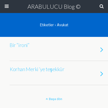
ARABULUCU Blog ©
Etiketler › Avukat
Bir “ironi”
Korhan Merki ‘ye teşekkür
Başa dön