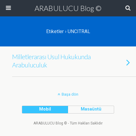
ARABULUCU Blog ©
Etiketler › UNCITRAL
Milletlerarası Usul Hukukunda
Arabuluculuk
Başa dön
Mobil
Masaüstü
ARABULUCU Blog © - Tüm Hakları Saklıdır