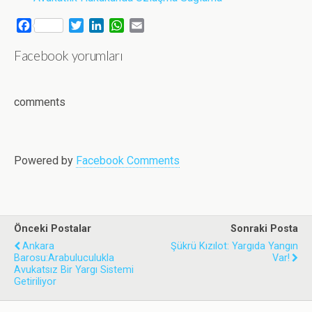
F
T
L
W
E
a
w
i
h
m
Facebook yorumları
c
i
n
a
a
e
t
k
t
i
b
t
e
s
l
o
e
d
A
comments
o
r
I
p
k
n
p
Powered by
Facebook Comments
Önceki Postalar
Sonraki Posta
Ankara
Şükrü Kızılot: Yargıda Yangın
Barosu:Arabuluculukla
Var!
Avukatsız Bir Yargı Sistemi
Getiriliyor