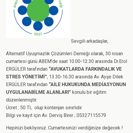
o
e
d
A
o
r
I
p
k
n
p
Sevgili arkadaşlar,
Alternatif Uyuşmazlık Çözümleri Derneği olarak, 30 nisan
cumartesi günü ABEM’de saat 10.00-12.30 arasında Dr.Erol
ERGÜLER tarafından
“AVUKATLARDA FARKINDALIK VE
STRES YÖNETİMİ”
, 13.30-16.30 arasında Av. Ayşe Dilek
ERGÜLER tarafından
“AİLE HUKUKUNDA MEDİASYONUN
UYGULANABİLME ALANLARI”
konulu bir eğitim
düzenlenmiştir.
Ücret : 50 TL olup kontenjan sınırlıdır.
Bilgi ve kayıt için Av. Derviş Birer ; 05327115579
Hepinizi bekliyoruz. Cumartesinizi verdiğinize değecek !