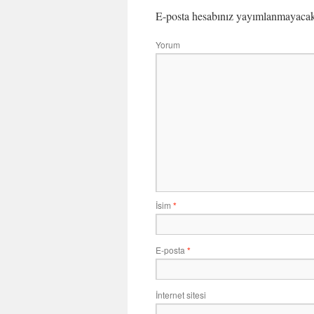
E-posta hesabınız yayımlanmayaca
Yorum
İsim
*
E-posta
*
İnternet sitesi