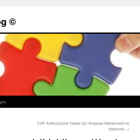
g ©
işim
CHP Arabuluculuk Yasası için Anayasa Mahkemesi’ne
başvurdu
→