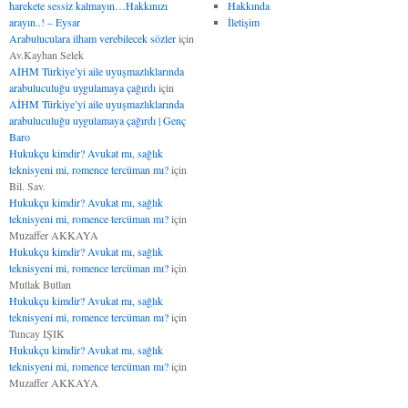
harekete sessiz kalmayın…Hakkınızı
Hakkında
arayın..! – Eysar
İletişim
Arabuluculara ilham verebilecek sözler
için
Av.Kayhan Selek
AİHM Türkiye’yi aile uyuşmazlıklarında
arabuluculuğu uygulamaya çağırdı
için
AİHM Türkiye’yi aile uyuşmazlıklarında
arabuluculuğu uygulamaya çağırdı | Genç
Baro
Hukukçu kimdir? Avukat mı, sağlık
teknisyeni mi, romence tercüman mı?
için
Bil. Sav.
Hukukçu kimdir? Avukat mı, sağlık
teknisyeni mi, romence tercüman mı?
için
Muzaffer AKKAYA
Hukukçu kimdir? Avukat mı, sağlık
teknisyeni mi, romence tercüman mı?
için
Mutlak Butlan
Hukukçu kimdir? Avukat mı, sağlık
teknisyeni mi, romence tercüman mı?
için
Tuncay IŞIK
Hukukçu kimdir? Avukat mı, sağlık
teknisyeni mi, romence tercüman mı?
için
Muzaffer AKKAYA