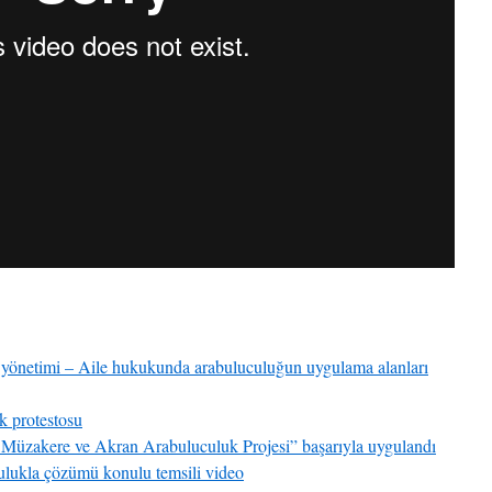
s yönetimi – Aile hukukunda arabuluculuğun uygulama alanları
k protestosu
Müzakere ve Akran Arabuluculuk Projesi” başarıyla uygulandı
culukla çözümü konulu temsili video