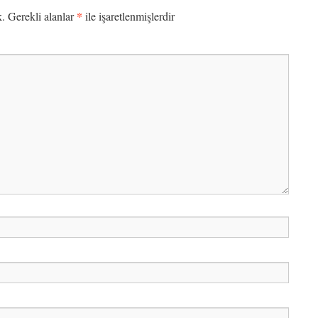
*
k.
Gerekli alanlar
ile işaretlenmişlerdir