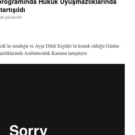
programında Hukuk Uyuşmazlıklarında
artışıldı
nde gönderildi
ik’in sunduğu ve Ayşe Dilek Ergüler’in konuk olduğu Günün
lıklarında Arabuluculuk Kanunu tartışılıyor.