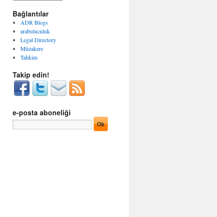
g
r
o
Bağlantılar
ş
r
i
ADR Blogs
i
v
arabuluculuk
l
l
Legal Directory
e
e
Müzakere
r
r
Tahkim
Takip edin!
e-posta aboneliği