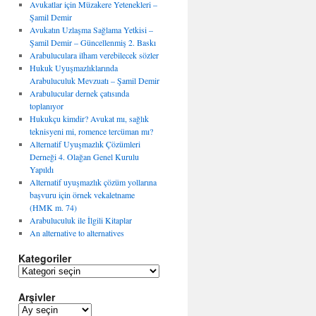
Avukatlar için Müzakere Yetenekleri –
Şamil Demir
Avukatın Uzlaşma Sağlama Yetkisi –
Şamil Demir – Güncellenmiş 2. Baskı
Arabuluculara ilham verebilecek sözler
Hukuk Uyuşmazlıklarında
Arabuluculuk Mevzuatı – Şamil Demir
Arabulucular dernek çatısında
toplanıyor
Hukukçu kimdir? Avukat mı, sağlık
teknisyeni mi, romence tercüman mı?
Alternatif Uyuşmazlık Çözümleri
Derneği 4. Olağan Genel Kurulu
Yapıldı
Alternatif uyuşmazlık çözüm yollarına
başvuru için örnek vekaletname
(HMK m. 74)
Arabuluculuk ile İlgili Kitaplar
An alternative to alternatives
Kategoriler
K
a
Arşivler
t
e
A