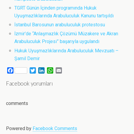
TGRT Günün İçinden programında Hukuk
Uyuşmazlıklarında Arabuluculuk Kanunu tartışıldı
İstanbul Barosunun arabuluculuk protestosu
İzmir’de “Anlaşmazlık Çözümü Müzakere ve Akran
Arabuluculuk Projesi” başarıyla uygulandı
Hukuk Uyuşmazlıklarında Arabuluculuk Mevzuatı –
Şamil Demir
F
T
L
W
E
a
w
i
h
m
Facebook yorumları
c
i
n
a
a
e
t
k
t
i
b
t
e
s
l
o
e
d
A
comments
o
r
I
p
k
n
p
Powered by
Facebook Comments