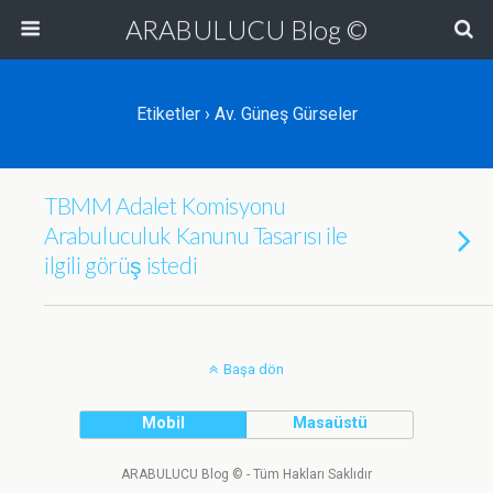
ARABULUCU Blog ©
Etiketler › Av. Güneş Gürseler
TBMM Adalet Komisyonu
Arabuluculuk Kanunu Tasarısı ile
ilgili görüş istedi
Başa dön
Mobil
Masaüstü
ARABULUCU Blog © - Tüm Hakları Saklıdır