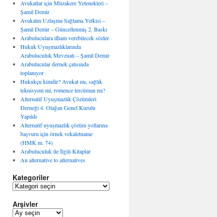
Avukatlar için Müzakere Yetenekleri –
Şamil Demir
Avukatın Uzlaşma Sağlama Yetkisi –
Şamil Demir – Güncellenmiş 2. Baskı
Arabuluculara ilham verebilecek sözler
Hukuk Uyuşmazlıklarında
Arabuluculuk Mevzuatı – Şamil Demir
Arabulucular dernek çatısında
toplanıyor
Hukukçu kimdir? Avukat mı, sağlık
teknisyeni mi, romence tercüman mı?
Alternatif Uyuşmazlık Çözümleri
Derneği 4. Olağan Genel Kurulu
Yapıldı
Alternatif uyuşmazlık çözüm yollarına
başvuru için örnek vekaletname
(HMK m. 74)
Arabuluculuk ile İlgili Kitaplar
An alternative to alternatives
Kategoriler
K
a
Arşivler
t
e
A