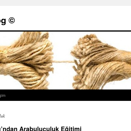
g ©
işim
luk
ı’ndan Arabuluculuk Eğitimi