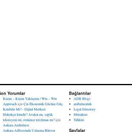
Son Yorumlar
Bağlantılar
Kazan – Kazan Yaklaşımı / Win – Win
ADR Blogs
Approach
için
Çin Ekonomik Gücüne Güç
arabuluculuk
Katabilir Mi? - Dijital Merkezi
Legal Directory
Hukukçu kimdir? Avukat mı, sağlık
Müzakere
teknisyeni mi, romence tercüman mı?
için
Tahkim
Ankara Arabulucu
Sayfalar
Ankara Adliyesinde Uzlaşma Bürosu