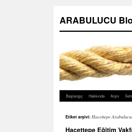
ARABULUCU Blo
Başlangıç
Hakkında
Arşiv
İlet
İçeriğe
atla
Hacettepe Arabulucu
Etiket arşivi:
Hacettepe Eğitim Vakf