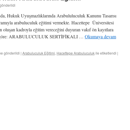
gönderildi
 da, Hukuk Uyuşmazlıklarında Arabululuculuk Kanunu Tasarısı
gramıyla arabuluculuk eğitimi vermekte. Hacettepe Üniversitesi
n oluşan kadroyla eğitim vereceğini duyuran vakıf ön kayıtlara
yuruya göre: ARABULUCULUK SERTİFİKALI …
Okumaya devam
ne gönderildi
|
Arabuluculuk Eğitimi
,
Hacettepe Arabuluculuk
ile etiketlendi
|