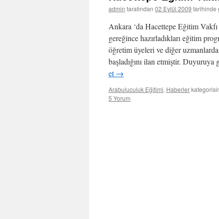
admin
tarafından
02 Eylül 2009
tarihinde 
Ankara ‘da Hacettepe Eğitim Vakfı
gereğince hazırladıkları eğitim pro
öğretim üyeleri ve diğer uzmanlarda
başladığını ilan etmiştir. Du
et
→
Arabuluculuk Eğitimi
,
Haberler
kategorisi
5 Yorum