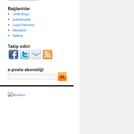
g
r
o
Bağlantılar
ş
r
i
ADR Blogs
i
v
arabuluculuk
l
l
Legal Directory
e
e
Müzakere
r
r
Tahkim
Takip edin!
e-posta aboneliği