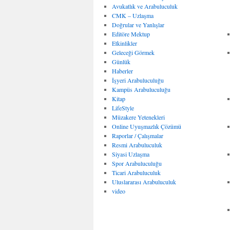
Avukatlık ve Arabuluculuk
CMK – Uzlaşma
Doğrular ve Yanlışlar
Editöre Mektup
Etkinlikler
Geleceği Görmek
Günlük
Haberler
İşyeri Arabuluculuğu
Kampüs Arabuluculuğu
Kitap
LifeStyle
Müzakere Yetenekleri
Online Uyuşmazlık Çözümü
Raporlar / Çalışmalar
Resmi Arabuluculuk
Siyasi Uzlaşma
Spor Arabuluculuğu
Ticari Arabuluculuk
Uluslararası Arabuluculuk
video