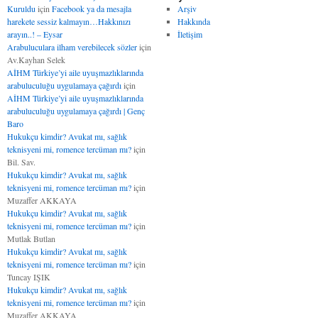
Kuruldu
için
Facebook ya da mesajla
Arşiv
harekete sessiz kalmayın…Hakkınızı
Hakkında
arayın..! – Eysar
İletişim
Arabuluculara ilham verebilecek sözler
için
Av.Kayhan Selek
AİHM Türkiye’yi aile uyuşmazlıklarında
arabuluculuğu uygulamaya çağırdı
için
AİHM Türkiye’yi aile uyuşmazlıklarında
arabuluculuğu uygulamaya çağırdı | Genç
Baro
Hukukçu kimdir? Avukat mı, sağlık
teknisyeni mi, romence tercüman mı?
için
Bil. Sav.
Hukukçu kimdir? Avukat mı, sağlık
teknisyeni mi, romence tercüman mı?
için
Muzaffer AKKAYA
Hukukçu kimdir? Avukat mı, sağlık
teknisyeni mi, romence tercüman mı?
için
Mutlak Butlan
Hukukçu kimdir? Avukat mı, sağlık
teknisyeni mi, romence tercüman mı?
için
Tuncay IŞIK
Hukukçu kimdir? Avukat mı, sağlık
teknisyeni mi, romence tercüman mı?
için
Muzaffer AKKAYA