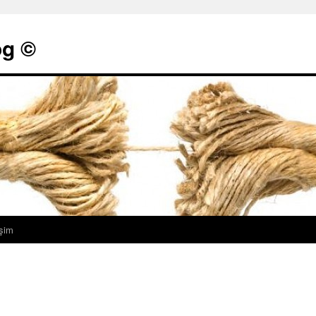
g ©
işim