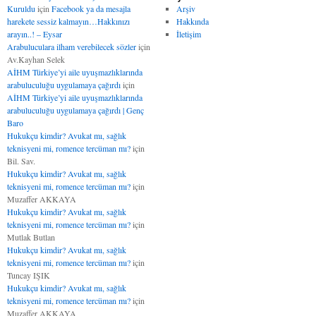
Kuruldu
için
Facebook ya da mesajla
Arşiv
harekete sessiz kalmayın…Hakkınızı
Hakkında
arayın..! – Eysar
İletişim
Arabuluculara ilham verebilecek sözler
için
Av.Kayhan Selek
AİHM Türkiye’yi aile uyuşmazlıklarında
arabuluculuğu uygulamaya çağırdı
için
AİHM Türkiye’yi aile uyuşmazlıklarında
arabuluculuğu uygulamaya çağırdı | Genç
Baro
Hukukçu kimdir? Avukat mı, sağlık
teknisyeni mi, romence tercüman mı?
için
Bil. Sav.
Hukukçu kimdir? Avukat mı, sağlık
teknisyeni mi, romence tercüman mı?
için
Muzaffer AKKAYA
Hukukçu kimdir? Avukat mı, sağlık
teknisyeni mi, romence tercüman mı?
için
Mutlak Butlan
Hukukçu kimdir? Avukat mı, sağlık
teknisyeni mi, romence tercüman mı?
için
Tuncay IŞIK
Hukukçu kimdir? Avukat mı, sağlık
teknisyeni mi, romence tercüman mı?
için
Muzaffer AKKAYA