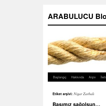
ARABULUCU Blo
Başlangıç
Hakkında
Arşiv
İlet
İçeriğe
atla
Nigar Zarbalı
Etiket arşivi:
Başımız sağolsun…