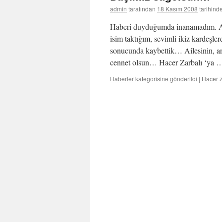
admin
tarafından
18 Kasım 2008
tarihind
Haberi duyduğumda inanamadım. Ank
isim taktığım, sevimli ikiz kardeşler
sonucunda kaybettik… Ailesinin, ark
cennet olsun… Hacer Zarbalı ‘ya
Haberler
kategorisine gönderildi
|
Hacer Z