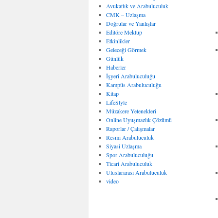
Avukatlık ve Arabuluculuk
CMK – Uzlaşma
Doğrular ve Yanlışlar
Editöre Mektup
Etkinlikler
Geleceği Görmek
Günlük
Haberler
İşyeri Arabuluculuğu
Kampüs Arabuluculuğu
Kitap
LifeStyle
Müzakere Yetenekleri
Online Uyuşmazlık Çözümü
Raporlar / Çalışmalar
Resmi Arabuluculuk
Siyasi Uzlaşma
Spor Arabuluculuğu
Ticari Arabuluculuk
Uluslararası Arabuluculuk
video