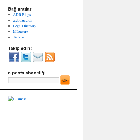
g
r
o
Bağlantılar
ş
r
i
ADR Blogs
i
v
arabuluculuk
l
l
Legal Directory
e
e
Müzakere
r
r
Tahkim
Takip edin!
e-posta aboneliği