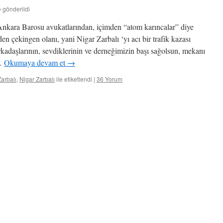
e gönderildi
ara Barosu avukatlarından, içimden “atom karıncalar” diye
den çekingen olanı, yani Nigar Zarbalı ‘yı acı bir trafik kazası
adaşlarının, sevdiklerinin ve derneğimizin başı sağolsun, mekanı
 …
Okumaya devam et
→
arbalı
,
Nigar Zarbalı
ile etiketlendi
|
36 Yorum