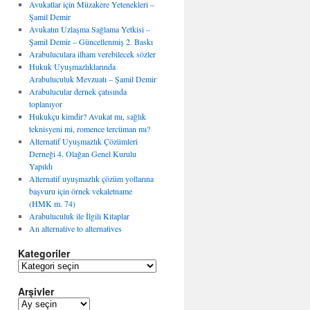
Avukatlar için Müzakere Yetenekleri –
Şamil Demir
Avukatın Uzlaşma Sağlama Yetkisi –
Şamil Demir – Güncellenmiş 2. Baskı
Arabuluculara ilham verebilecek sözler
Hukuk Uyuşmazlıklarında
Arabuluculuk Mevzuatı – Şamil Demir
Arabulucular dernek çatısında
toplanıyor
Hukukçu kimdir? Avukat mı, sağlık
teknisyeni mi, romence tercüman mı?
Alternatif Uyuşmazlık Çözümleri
Derneği 4. Olağan Genel Kurulu
Yapıldı
Alternatif uyuşmazlık çözüm yollarına
başvuru için örnek vekaletname
(HMK m. 74)
Arabuluculuk ile İlgili Kitaplar
An alternative to alternatives
Kategoriler
K
a
Arşivler
t
e
A