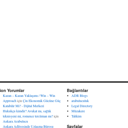
Son Yorumlar
Bağlantılar
Kazan – Kazan Yaklaşımı / Win – Win
ADR Blogs
Approach
için
Çin Ekonomik Gücüne Güç
arabuluculuk
Katabilir Mi? - Dijital Merkezi
Legal Directory
Hukukçu kimdir? Avukat mı, sağlık
Müzakere
teknisyeni mi, romence tercüman mı?
için
Tahkim
Ankara Arabulucu
Sayfalar
Ankara Adliyesinde Uzlaşma Bürosu