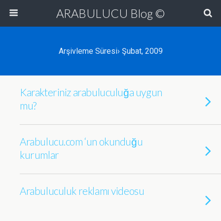
ARABULUCU Blog ©
Arşivleme Süresi› Şubat, 2009
Karakteriniz arabuluculuğa uygun
mu?
Arabulucu.com ‘un okunduğu
kurumlar
Arabuluculuk reklamı videosu