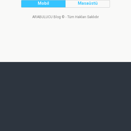
Mobil
Masaüstü
ARABULUCU Blog © - Tüm Hakları Saklıdır
Tweet
Facebook
LinkedIn
Share this selection