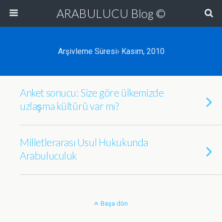
ARABULUCU Blog ©
Arşivleme Süresi› Kasım, 2010
Anket sonucu: Size göre ülkemizde
uzlaşma kültürü var mı?
Milletlerarası Usul Hukukunda
Arabuluculuk
Başa dön