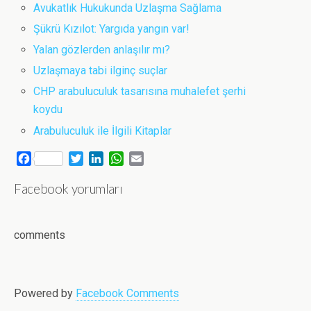
Avukatlık Hukukunda Uzlaşma Sağlama
Şükrü Kızılot: Yargıda yangın var!
Yalan gözlerden anlaşılır mı?
Uzlaşmaya tabi ilginç suçlar
CHP arabuluculuk tasarısına muhalefet şerhi
koydu
Arabuluculuk ile İlgili Kitaplar
F
T
L
W
E
a
w
i
h
m
Facebook yorumları
c
i
n
a
a
e
t
k
t
i
b
t
e
s
l
o
e
d
A
comments
o
r
I
p
k
n
p
Powered by
Facebook Comments