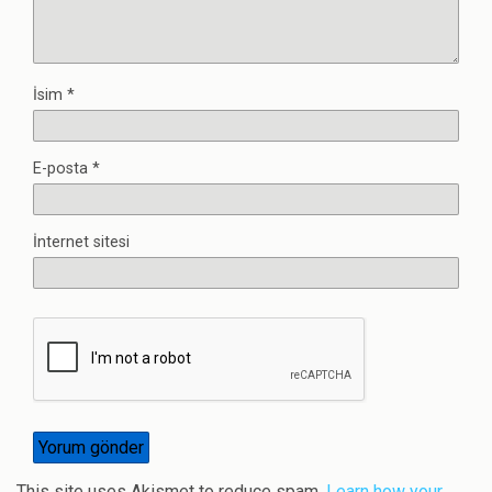
İsim
*
E-posta
*
İnternet sitesi
This site uses Akismet to reduce spam.
Learn how your