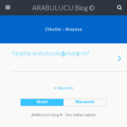
ARABULUCU Blog ©
Etiketler › Anayasa
Yargıtay arabuluculuğa karşı mı?
Başa dön
Mobil
Masaüstü
ARABULUCU Blog © - Tüm Hakları Saklıdır