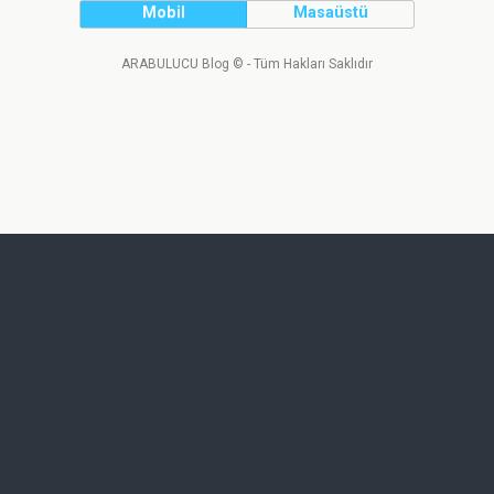
Mobil
Masaüstü
ARABULUCU Blog © - Tüm Hakları Saklıdır
Tweet
Facebook
LinkedIn
Share this selection