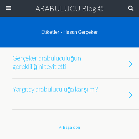
ARABULUCU Blog ©
Etiketler › Hasan Gerçeker
Gerçeker arabuluculuğun
gerekliliğini teyit etti
Yargıtay arabuluculuğa karşı mı?
Başa dön