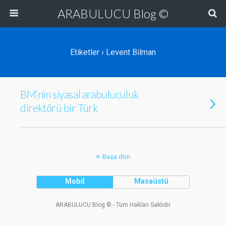
ARABULUCU Blog ©
Etiketler › Levent Bilman
BM’nin siyasal arabuluculuk
direktörü bir Türk
Başa dön
Mobil
Masaüstü
ARABULUCU Blog © - Tüm Hakları Saklıdır