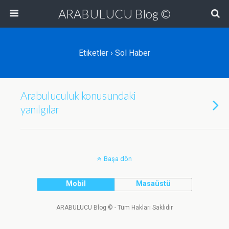
ARABULUCU Blog ©
Etiketler › Sol Haber
Arabuluculuk konusundaki
yanılgılar
Başa dön
Mobil
Masaüstü
ARABULUCU Blog © - Tüm Hakları Saklıdır