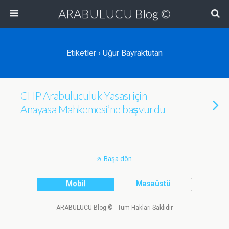
ARABULUCU Blog ©
Etiketler › Uğur Bayraktutan
CHP Arabuluculuk Yasası için
Anayasa Mahkemesi’ne başvurdu
Başa dön
Mobil
Masaüstü
ARABULUCU Blog © - Tüm Hakları Saklıdır