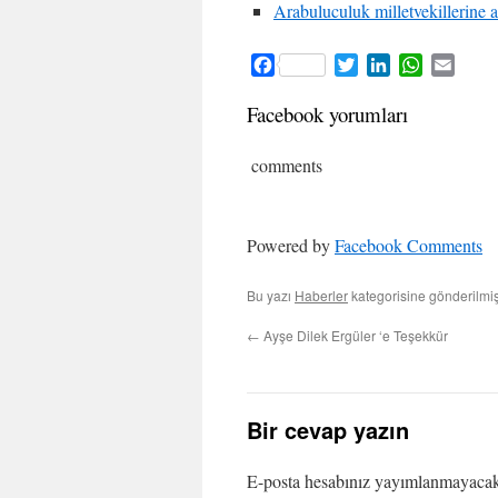
Arabuluculuk milletvekillerine 
Facebook
Twitter
LinkedIn
WhatsApp
Email
Facebook yorumları
comments
Powered by
Facebook Comments
Bu yazı
Haberler
kategorisine gönderilmi
←
Ayşe Dilek Ergüler ‘e Teşekkür
Bir cevap yazın
E-posta hesabınız yayımlanmayaca