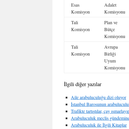
Esas
Adalet
Komisyon
Komisyonu
Tali
Plan ve
Komisyon
Bütçe
Komisyonu
Tali
Avrupa
Komisyon
Birliği
Uyum
Komisyonu
İlgili diğer yazılar
Aile arabuluculuğu dizi oluyor
İstanbul Barosunun arabuluculu
Trafikte tartıştılar, çay ısmarlayı
Arabuluculuk meclis gündemine
Arabuluculuk ile İlgili Kitaplar