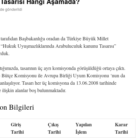
Tasarısı Hangi Aşamada?
nde gönderildi
arafıdan Başbakanlığa oradan da Türkiye Büyük Millet
iz “Hukuk Uyuşmazlıklarında Arabuluculuk kanunu Tasarısı”
rduk.
ğımızda, tasarının üç ayrı komisyonda görüşüldüğü ortaya çıktı.
ve Bütçe Komisyonu ile Avrupa Birliği Uyum Komisyonu ‘nun da
 anlaşılıyor. Tasarı her üç komisyona da 13.06.2008 tarihinde
ne ilişkin alanlar boş bulunmaktadır.
n Bilgileri
Giriş
Çıkış
Yapılan
Karar
Tarihi
Tarihi
İşlem
Tarihi