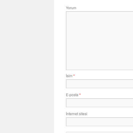
Yorum
İsim
*
E-posta
*
İnternet sitesi