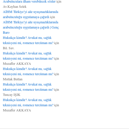
Arabuluculara ilham verebilecek sözler
için
Av.Kayhan Selek
AİHM Türkiye’yi aile uyuşmazlıklarında
arabuluculuğu uygulamaya çağırdı
için
AİHM Türkiye’yi aile uyuşmazlıklarında
arabuluculuğu uygulamaya çağırdı | Genç
Baro
Hukukçu kimdir? Avukat mı, sağlık
teknisyeni mi, romence tercüman mı?
için
Bil. Sav.
Hukukçu kimdir? Avukat mı, sağlık
teknisyeni mi, romence tercüman mı?
için
Muzaffer AKKAYA
Hukukçu kimdir? Avukat mı, sağlık
teknisyeni mi, romence tercüman mı?
için
Mutlak Butlan
Hukukçu kimdir? Avukat mı, sağlık
teknisyeni mi, romence tercüman mı?
için
Tuncay IŞIK
Hukukçu kimdir? Avukat mı, sağlık
teknisyeni mi, romence tercüman mı?
için
Muzaffer AKKAYA