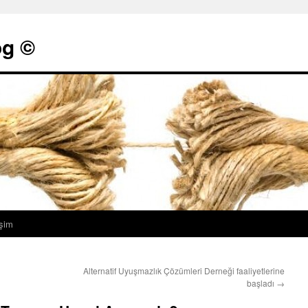
g ©
işim
Alternatif Uyuşmazlık Çözümleri Derneği faaliyetlerine
başladı
→