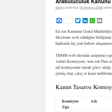
Arabuluculuk Kanunu 
admin
tarafından
18 Temmuz 2008
tarihi
Facebook
Twitter
LinkedIn
WhatsApp
Email
En son Kanunlar Genel Müdürlüğü t
Meclisine sevk edildiğini bildiğim
hakkında hiç yeni habere ulaşamıyo
TBMM web sitesinde araştırma yaptı
Adalet Komisyonu ‘nun asli Plan 
tali komisyonlar olarak görev aldığı
girmiş olup, çıkış ve karar tarihleri
Kanun Tasarısı Komisyo
Komisyon
Adı
Tipi