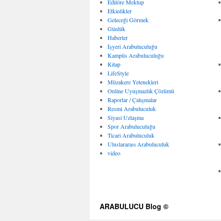
Editöre Mektup
Etkinlikler
Geleceği Görmek
Günlük
Haberler
İşyeri Arabuluculuğu
Kampüs Arabuluculuğu
Kitap
LifeStyle
Müzakere Yetenekleri
Online Uyuşmazlık Çözümü
Raporlar / Çalışmalar
Resmi Arabuluculuk
Siyasi Uzlaşma
Spor Arabuluculuğu
Ticari Arabuluculuk
Uluslararası Arabuluculuk
video
ARABULUCU Blog ©