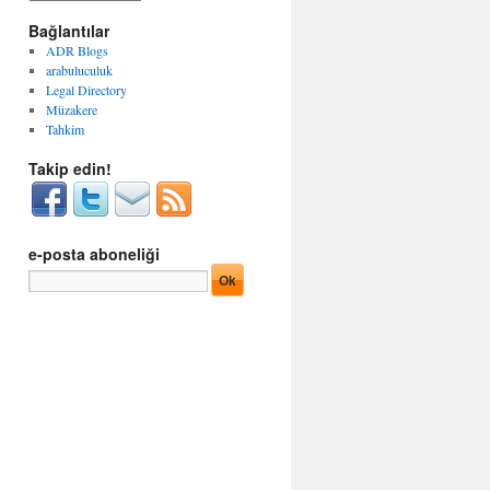
g
r
o
Bağlantılar
ş
r
i
ADR Blogs
i
v
arabuluculuk
l
l
Legal Directory
e
e
Müzakere
r
r
Tahkim
Takip edin!
e-posta aboneliği