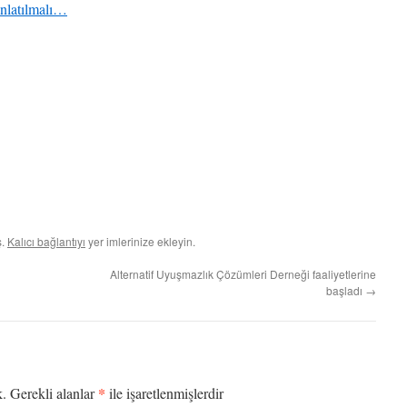
anlatılmalı…
ş.
Kalıcı bağlantıyı
yer imlerinize ekleyin.
Alternatif Uyuşmazlık Çözümleri Derneği faaliyetlerine
başladı
→
*
k.
Gerekli alanlar
ile işaretlenmişlerdir