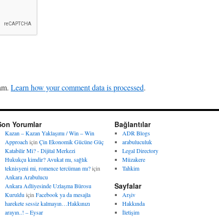
pam.
Learn how your comment data is processed
.
Son Yorumlar
Bağlantılar
Kazan – Kazan Yaklaşımı / Win – Win
ADR Blogs
Approach
için
Çin Ekonomik Gücüne Güç
arabuluculuk
Katabilir Mi? - Dijital Merkezi
Legal Directory
Hukukçu kimdir? Avukat mı, sağlık
Müzakere
teknisyeni mi, romence tercüman mı?
için
Tahkim
Ankara Arabulucu
Sayfalar
Ankara Adliyesinde Uzlaşma Bürosu
Kuruldu
için
Facebook ya da mesajla
Arşiv
harekete sessiz kalmayın…Hakkınızı
Hakkında
arayın..! – Eysar
İletişim