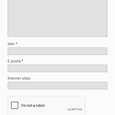
İsim
*
E-posta
*
İnternet sitesi