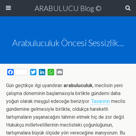
ARABULUCU Blog ©
Arabuluculuk Öncesi Sessizlik…
F
T
L
W
E
a
w
i
h
m
c
i
n
a
a
Gün geçtikçe ilgi uyandıran
arabuluculuk
, meclisin yeni
e
t
k
t
i
çalışma döneminin başlamasıyla birlikte gündemi daha
b
t
e
s
l
yoğun olarak meşgul edeceğe benziyor.
Tasarının
meclis
o
e
d
A
gündemine gelmesiyle birlikte, oldukça hareketli
o
r
I
p
k
n
p
tartışmaların yaşanacağını tahmin etmek hiç de zor değil.
Hukukçu milletvelillerinin meclisteki çoğunluğunun,
tartışmalara büyük ölçüde yön vereceğine inanıyorum. Bu