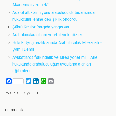
Akademisi verecek”
Adalet alt komisyonu arabuluculuk tasarısında
hukukçular lehine değişiklik öngördü
Şükrü Kızılot: Yargıda yangın var!
Arabuluculara ilham verebilecek sözler
Hukuk Uyuşmazlıklarında Arabuluculuk Mevzuatı –
Şamil Demir
Avukatlarda farkındalık ve stres yönetimi – Aile
hukukunda arabuluculuğun uygulama alanları
eğitimleri
F
T
L
W
E
a
w
i
h
m
Facebook yorumları
c
i
n
a
a
e
t
k
t
i
b
t
e
s
l
o
e
d
A
comments
o
r
I
p