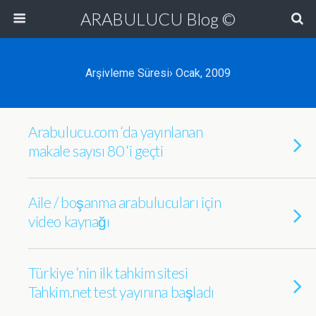
ARABULUCU Blog ©
Arşivleme Süresi› Ocak, 2009
Arabulucu.com ‘da yayınlanan
makale sayısı 80 ‘i geçti
Aile / boşanma arabulucuları için
video kaynağı
Türkiye ‘nin ilk tahkim sitesi
Tahkim.net test yayınına başladı