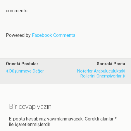
b
t
e
s
l
o
e
d
A
comments
o
r
I
p
k
n
p
Powered by
Facebook Comments
Önceki Postalar
Sonraki Posta
Düşünmeye Değer
Noterler Arabuluculuktaki
Rollerini Önemsiyorlar
Bir cevap yazın
E-posta hesabınız yayımlanmayacak.
Gerekli alanlar
*
ile işaretlenmişlerdir