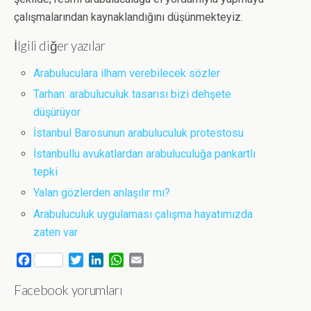
çalışmalarından kaynaklandığını düşünmekteyiz.
İlgili diğer yazılar
Arabuluculara ilham verebilecek sözler
Tarhan: arabuluculuk tasarısı bizi dehşete
düşürüyor
İstanbul Barosunun arabuluculuk protestosu
İstanbullu avukatlardan arabuluculuğa pankartlı
tepki
Yalan gözlerden anlaşılır mı?
Arabuluculuk uygulaması çalışma hayatımızda
zaten var
F
T
L
W
E
a
w
i
h
m
Facebook yorumları
c
i
n
a
a
e
t
k
t
i