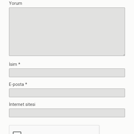
Yorum
İsim
*
E-posta
*
İnternet sitesi