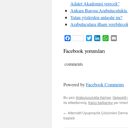
Adalet Akademisi verecek”
Ankara Barosu:Arabuluculukla avu
Yalan gözlerden anlaşılır mı?
Arabuluculara ilham verebilecek
Facebook
Twitter
LinkedIn
WhatsApp
Email
Facebook yorumları
comments
Powered by
Facebook Comments
Bu yazı
Arabuluculukta Kariyer
,
Geleceği
ile etiketlenmiş.
Kalıcı bağlantıyı
yer imleri
←
Alternatif Uyuşmazlık Çözümleri Derneği
başladı