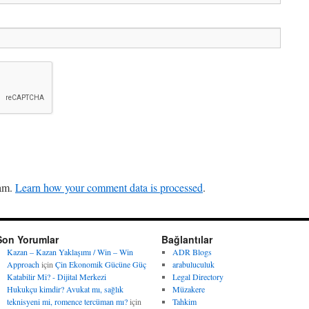
pam.
Learn how your comment data is processed
.
Son Yorumlar
Bağlantılar
Kazan – Kazan Yaklaşımı / Win – Win
ADR Blogs
Approach
için
Çin Ekonomik Gücüne Güç
arabuluculuk
Katabilir Mi? - Dijital Merkezi
Legal Directory
Hukukçu kimdir? Avukat mı, sağlık
Müzakere
teknisyeni mi, romence tercüman mı?
için
Tahkim