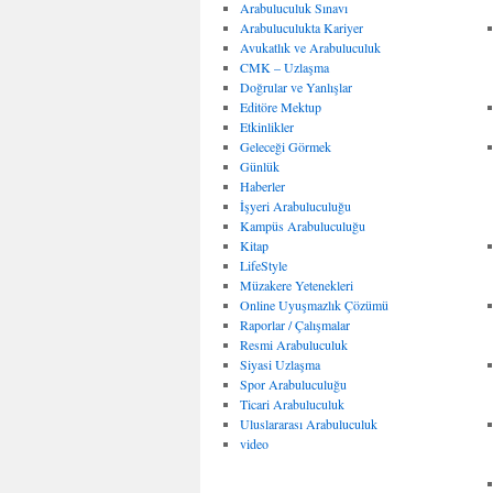
Arabuluculuk Sınavı
Arabuluculukta Kariyer
Avukatlık ve Arabuluculuk
CMK – Uzlaşma
Doğrular ve Yanlışlar
Editöre Mektup
Etkinlikler
Geleceği Görmek
Günlük
Haberler
İşyeri Arabuluculuğu
Kampüs Arabuluculuğu
Kitap
LifeStyle
Müzakere Yetenekleri
Online Uyuşmazlık Çözümü
Raporlar / Çalışmalar
Resmi Arabuluculuk
Siyasi Uzlaşma
Spor Arabuluculuğu
Ticari Arabuluculuk
Uluslararası Arabuluculuk
video