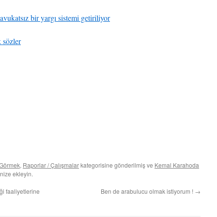
katsız bir yargı sistemi getiriliyor
 sözler
 Görmek
,
Raporlar / Çalışmalar
kategorisine gönderilmiş ve
Kemal Karahoda
nize ekleyin.
 faaliyetlerine
Ben de arabulucu olmak istiyorum !
→