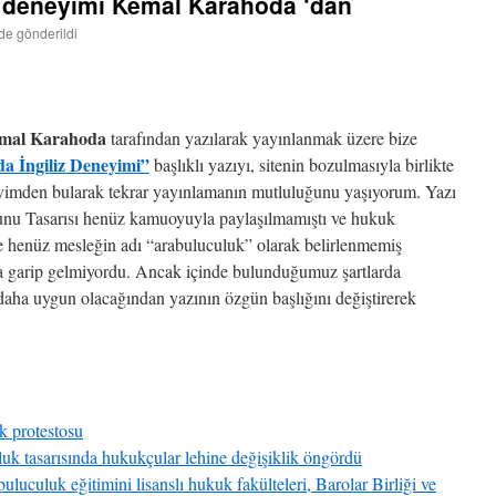
z deneyimi Kemal Karahoda ‘dan
nde gönderildi
emal Karahoda
tarafından yazılarak yayınlanmak üzere bize
 İngiliz Deneyimi”
başlıklı yazıyı, sitenin bozulmasıyla birlikte
şivimden bularak tekrar yayınlamanın mutluluğunu yaşıyorum. Yazı
unu Tasarısı henüz kamuoyuyla paylaşılmamıştı ve hukuk
 henüz mesleğin adı “arabuluculuk” olarak belirlenmemiş
 garip gelmiyordu. Ancak içinde bulunduğumuz şartlarda
daha uygun olacağından yazının özgün başlığını değiştirerek
k protestosu
uk tasarısında hukukçular lehine değişiklik öngördü
culuk eğitimini lisanslı hukuk fakülteleri, Barolar Birliği ve