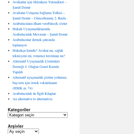
Avukatlar için Müzakere Yetenekleri –
Şamil Demir
Avukatın Uzlaşma Sağlama Yetkisi –
Şamil Demir – Güncellenmiş 2. Baskı
Arabuluculara ilham verebilecek sözler
Hukuk Uyuşmazlıklarında
Arabuluculuk Mevzuatı – Şamil Demir
Arabulucular dernek çatısında
toplanıyor
Hukukçu kimdir? Avukat mı, sağlık
teknisyeni mi, romence tercüman mı?
Alternatif Uyuşmazlık Çözümleri
Derneği 4. Olağan Genel Kurulu
Yapıldı
Alternatif uyuşmazlık çözüm yollarına
başvuru için örnek vekaletname
(HMK m. 74)
Arabuluculuk ile İlgili Kitaplar
An alternative to alternatives
Kategoriler
K
a
Arşivler
t
e
A