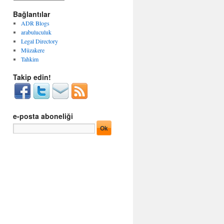
g
r
o
Bağlantılar
ş
r
i
ADR Blogs
i
v
arabuluculuk
l
l
Legal Directory
e
e
Müzakere
r
r
Tahkim
Takip edin!
e-posta aboneliği