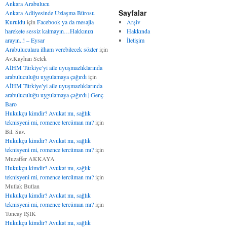
Ankara Arabulucu
Sayfalar
Ankara Adliyesinde Uzlaşma Bürosu
Kuruldu
için
Facebook ya da mesajla
Arşiv
harekete sessiz kalmayın…Hakkınızı
Hakkında
arayın..! – Eysar
İletişim
Arabuluculara ilham verebilecek sözler
için
Av.Kayhan Selek
AİHM Türkiye’yi aile uyuşmazlıklarında
arabuluculuğu uygulamaya çağırdı
için
AİHM Türkiye’yi aile uyuşmazlıklarında
arabuluculuğu uygulamaya çağırdı | Genç
Baro
Hukukçu kimdir? Avukat mı, sağlık
teknisyeni mi, romence tercüman mı?
için
Bil. Sav.
Hukukçu kimdir? Avukat mı, sağlık
teknisyeni mi, romence tercüman mı?
için
Muzaffer AKKAYA
Hukukçu kimdir? Avukat mı, sağlık
teknisyeni mi, romence tercüman mı?
için
Mutlak Butlan
Hukukçu kimdir? Avukat mı, sağlık
teknisyeni mi, romence tercüman mı?
için
Tuncay IŞIK
Hukukçu kimdir? Avukat mı, sağlık