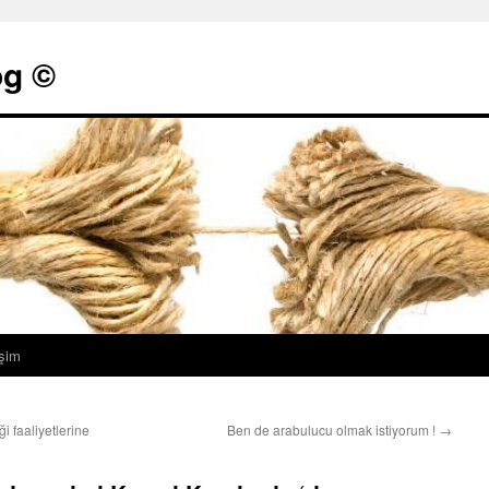
g ©
işim
 faaliyetlerine
Ben de arabulucu olmak istiyorum !
→