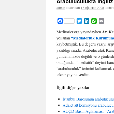
Arabuluculukta İngili
admin
tarafından
17 Ağustos 2008
tarihi
Facebook
Twitter
LinkedIn
WhatsApp
Email
Av. K
Meditorler.org yayındayken
“Mediatörlük Kurumunda
yollanan
kaybetmiştik. Bu değerli yazıyı ar
yazıldığı sırada, Arabuluculuk Kan
gündemimizde değildi ve o günlerde
olduğundan “mediatör” deyimi bana
“arabuluculuk” terimini kullanmak 
tekrar yayına verdim.
İlgili diğer yazılar
İstanbul Barosunun arabuluculu
Adalet alt komisyonu arabulucul
AUÇD Basın Açıklaması: “Arabulu