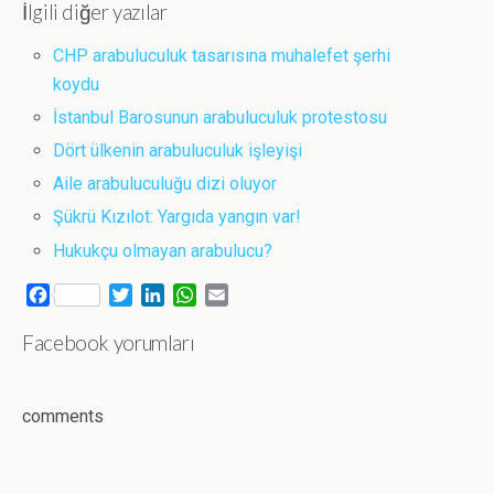
İlgili diğer yazılar
CHP arabuluculuk tasarısına muhalefet şerhi
koydu
İstanbul Barosunun arabuluculuk protestosu
Dört ülkenin arabuluculuk işleyişi
Aile arabuluculuğu dizi oluyor
Şükrü Kızılot: Yargıda yangın var!
Hukukçu olmayan arabulucu?
F
T
L
W
E
a
w
i
h
m
Facebook yorumları
c
i
n
a
a
e
t
k
t
i
b
t
e
s
l
o
e
d
A
comments
o
r
I
p
k
n
p