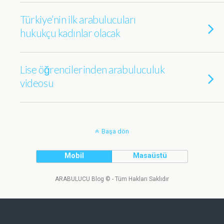
Türkiye’nin ilk arabulucuları
hukukçu kadınlar olacak
Lise öğrencilerinden arabuluculuk
videosu
Başa dön
Mobil
Masaüstü
ARABULUCU Blog © - Tüm Hakları Saklıdır
Tweet
Facebook
LinkedIn
Share this selection