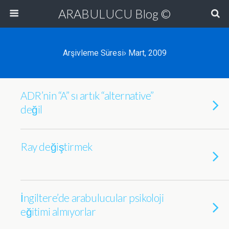
ARABULUCU Blog ©
Arşivleme Süresi› Mart, 2009
ADR’nin “A” sı artık “alternative”
değil
Ray değiştirmek
İngiltere’de arabulucular psikoloji
eğitimi almıyorlar